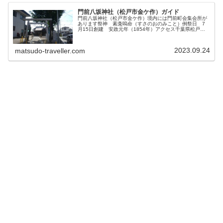
門前八坂神社（松戸市金ケ作）ガイド
門前八坂神社（松戸市金ケ作）境内には門前町会集会所が
あります祭神 素戔嗚命（すさのおのみこと）例祭日 7
月15日創建 安政元年（1854年）アクセス千葉県松戸市
金ケ作３２京成電鉄松戸線八柱駅・武蔵野線新八柱駅から
徒歩4分
2023.09.24
matsudo-traveller.com