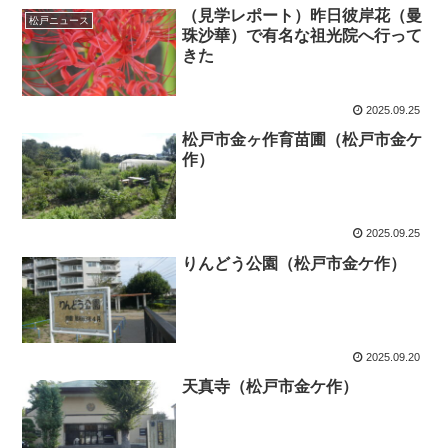
（見学レポート）昨日彼岸花（曼
松戸ニュース
珠沙華）で有名な祖光院へ行って
きた
2025.09.25
松戸市金ヶ作育苗圃（松戸市金ケ
作）
2025.09.25
りんどう公園（松戸市金ケ作）
2025.09.20
天真寺（松戸市金ケ作）