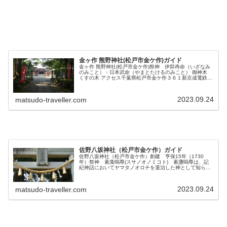
金ヶ作 熊野神社(松戸市金ケ作)ガイド
金ヶ作 熊野神社(松戸市金ケ作)祭神 伊弉冉命（いざなみ
のみこと）・日本武命（やまとたけるのみこと） 御神木
くすの木 アクセス千葉県松戸市金ケ作３６１新京成電鉄常
盤平駅から徒歩5分
2023.09.24
matsudo-traveller.com
佐野八坂神社（松戸市金ケ作）ガイド
佐野八坂神社（松戸市金ケ作）創建 亨保15年（1730
年）祭神 素戔嗚尊(スサノオノミコト) 素盞嗚尊は、記
紀神話においてヤマタノオロチを退治した神として知ら
れ、厄除けや疫病退散、そして五穀豊穣にご利益があると
されています。夏の時期に流行す...
2023.09.24
matsudo-traveller.com