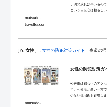
子供の成長は早いもの
という自立心は頼もしい
身が「自分の身を...
matsudo-
traveller.com
[ 👠
女性
] →
女性の防犯対策ガイド
夜道の帰
女性の防犯対策ガ
松戸市は都心へのアク
す。利便性が高い一方
少ない住宅街も存在し
「スキを見せないこと...
matsudo-