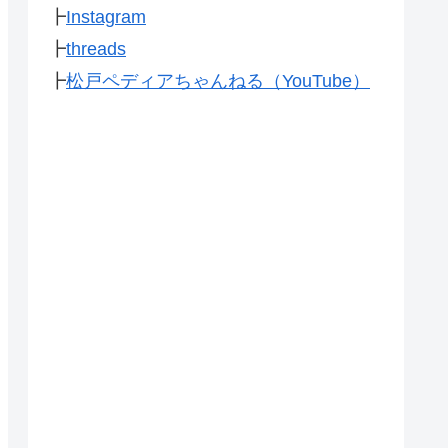
┣
Instagram
┣
threads
┣
松戸ペディアちゃんねる（YouTube）