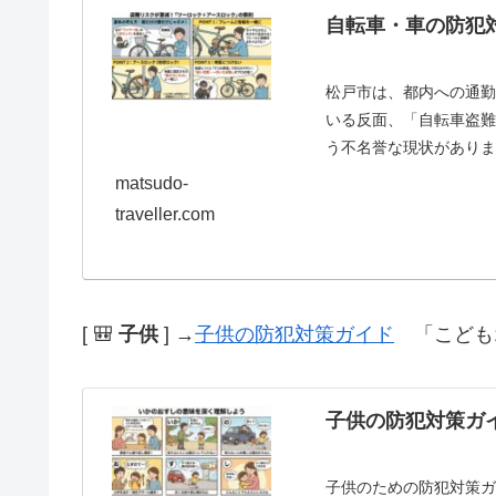
自転車・車の防犯
松戸市は、都内への通
いる反面、「自転車盗
う不名誉な現状がありま
め、自動車盗難の...
matsudo-
traveller.com
[ 🎒
子供
] →
子供の防犯対策ガイド
「こども1
子供の防犯対策ガ
子供のための防犯対策