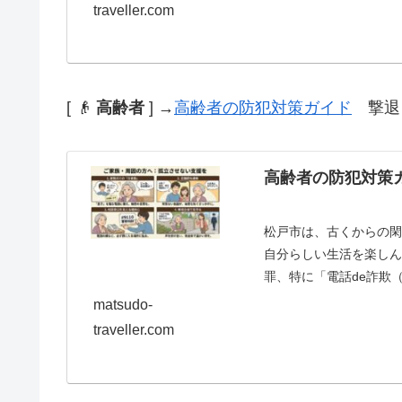
traveller.com
[ 👴
高齢者
] →
高齢者の防犯対策ガイド
撃退！
高齢者の防犯対策
松戸市は、古くからの
自分らしい生活を楽し
罪、特に「電話de詐欺
ん。高齢者の方々...
matsudo-
traveller.com