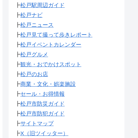
┣
松戸駅周辺ガイド
┣
松戸ナビ
┣
松戸ニュース
┣
松戸見て撮って歩きレポート
┣
松戸イベントカレンダー
┣
松戸グルメ
┣
観光・おでかけスポット
┣
松戸のお店
┣
商業・文化・娯楽施設
┣
セール・お得情報
┣
松戸市防災ガイド
┣
松戸市防犯ガイド
┣
サイトマップ
┣
X（旧ツイッター）