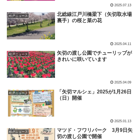
2025.07.13
北総線江戸川橋梁下（矢切取水場
松戸ニュース
裏手）の桜と菜の花
2025.04.11
矢切の渡し公園でチューリップが
松戸ニュース
きれいに咲いています
2025.04.09
「矢切マルシェ」2025が1月26日
松戸ニュース
（日）開催
2025.01.13
マツド・フワリパーク 3月9日矢
松戸ニュース
切の渡し公園で開催