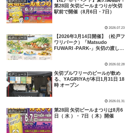
松戸ニュース
第28回 矢切ビールまつりが矢切
駅前で開催（8月6日・7日）
2026.07.23
【2026年3月14日開催】（松戸フ
松戸ニュース
ワリパーク）「Matsudo
FUWARI -PARK-」矢切の渡し公
園でマルシェやフードトラックを
満喫しよう！
2026.02.28
矢切ブルワリーのビールが飲め
松戸ニュース
る、YAGIRIYAが本日1月31日 18
時 オープン
2026.01.31
第28回 矢切ビールまつりは8月6
松戸ニュース
日（ 水 ）・ 7日（ 木）開催