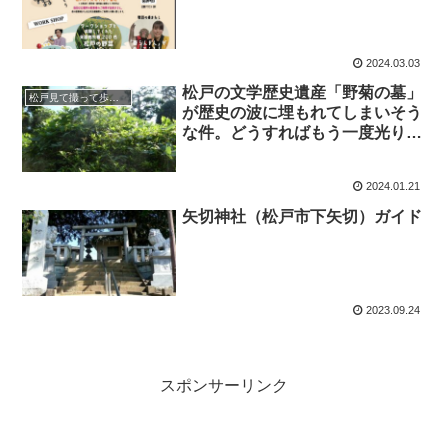
2024.03.03
松戸の文学歴史遺産「野菊の墓」
松戸見て撮って歩きレポート
が歴史の波に埋もれてしまいそう
な件。どうすればもう一度光り輝
けるのか考えてみた。答えは「永
遠の愛の聖地 」エターナルラブ
2024.01.21
（eternal love）だ！
矢切神社（松戸市下矢切）ガイド
2023.09.24
スポンサーリンク