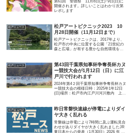
第61回 聖徳祭 11月8日(土)･9日(日)に
開催されます。詳しいことはわかり次第
レポします
松戸アートピクニック2023 10
松戸ニュース
月28日開催（11月12日まで）
松戸アートピクニックは、2017年より、
松戸市の中央に位置する公園「21世紀の
森と広場」が有する豊かな自然環境を舞
台に、現代アートをきっかけに多様な文
化的価値を創造する芸術祭として開催が
始まりました。公園の豊かな環境ととも
第43回千葉県知事杯争奪長杯カヌ
松戸ニュース
に、アート作品を楽...
ー競技大会が1月12日（日）に江
戸川で行われます
2024年第4２回千葉県知事杯争奪長杯カヌ
ー競技大会の模様日時：2025年1年12日
(日)場所：松戸市内江戸川河川敷内 上葛
飾橋付近2024年1月の大会の模様
昨日常磐快速線が停電によりダイ
松戸ニュース
ヤ大きく乱れる
常磐線は停電により7時間に及ぶ運転見合
わせがありダイヤが大きく乱れましたJR
東日本からの発表（1月30日）2026 年 1