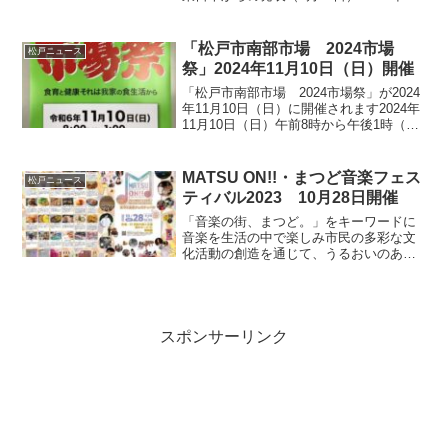
月 30 日（金）6 時 57 分頃に発生した常
磐快速線の停電に伴う運転見合わせによ
り、多くのお客さまにご迷惑をおか...
「松戸市南部市場 2024市場
松戸ニュース
祭」2024年11月10日（日）開催
「松戸市南部市場 2024市場祭」が2024
年11月10日（日）に開催されます2024年
11月10日（日）午前8時から午後1時（雨
天決行）マグロの解体実演・販売ミニSL
消防署子どもレスキュー体験子ども消防
士変身体験射的、スーパーボール、ヨ
MATSU ON!!・まつど音楽フェス
松戸ニュース
ー...
ティバル2023 10月28日開催
「音楽の街、まつど。」をキーワードに
音楽を生活の中で楽しみ市民の多彩な文
化活動の創造を通じて、うるおいのある
優しい街、つつみこむ優しい人々を感じ
ることができる地域社会づくりを目指す
MATSU ON!!・まつど音楽フェスティバ
ル２０２３が10...
スポンサーリンク