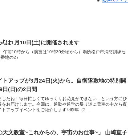
松戸ペディア
式は1月10日(土)に開催されます
日）午前10時から（演技は10時30分頃から）場所松戸市消防訓練セ
0番地の2）
トアップが3月24日(火)から。自衛隊敷地の特別開
9日(日)の2日間
ましたね！毎日忙しくてゆっくりお花見ができない…という方にぴ
報をお届けします。今回は、通勤や通学の帰り道に電車の中から夜
トアップイベントをご紹介します✨昨年（2...
天文教室~これからの、宇宙のお仕事~」 山崎直子