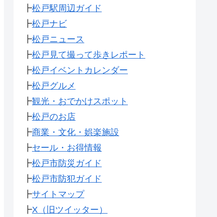
┣
松戸駅周辺ガイド
┣
松戸ナビ
┣
松戸ニュース
┣
松戸見て撮って歩きレポート
┣
松戸イベントカレンダー
┣
松戸グルメ
┣
観光・おでかけスポット
┣
松戸のお店
┣
商業・文化・娯楽施設
┣
セール・お得情報
┣
松戸市防災ガイド
┣
松戸市防犯ガイド
┣
サイトマップ
┣
X（旧ツイッター）