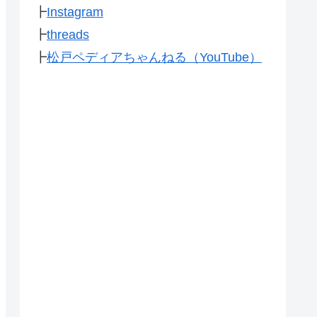
┣
Instagram
┣
threads
┣
松戸ペディアちゃんねる（YouTube）