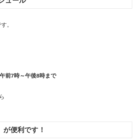
ケジュール
です。
） 午前7時～午後8時まで
ら
票」が便利です！