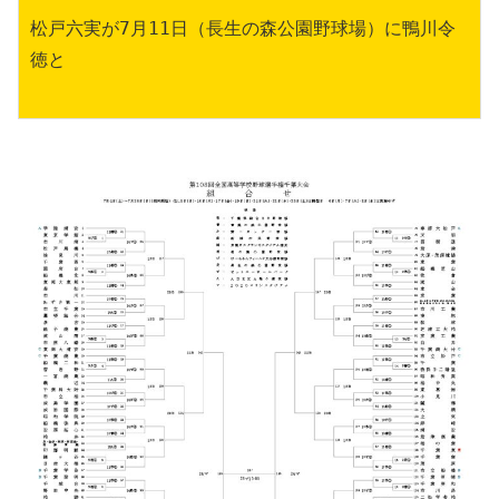
松戸六実が7月11日（長生の森公園野球場）に鴨川令
徳と