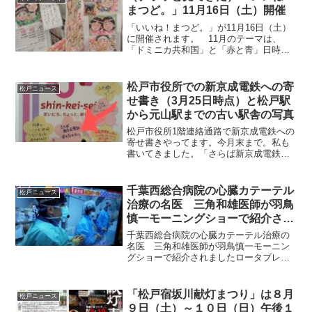
まつど。」11月16日（土）開催
「いいね！まつど。」が11月16日（土）
に開催されます。 11月のテーマは、
「ドミニカ共和国」と「赤と青」日時：
2024年11月16日（土）11時から16時会
場：キテミテマツド前プラザ広場
松戸市役所での新京成電鉄への寄
松戸ニュース
せ書き（3月25日時点）と松戸駅
から元山駅までの古い駅舎の写真
松戸市役所1階連絡通路で新京成電鉄への
寄せ書きやってます。今月末まで。私も
書いてきました。「さらば新京成電鉄
君を忘れない」
pic.twitter.com/PAVzFxT55n— 松戸ペデ
ィア (@matsu_traveller) Mar...
千葉西総合病院の心臓カテーテル
松戸ニュース
治療の名医 三角和雄医師が羽鳥
慎一モーニングショーで紹介され
ました
千葉西総合病院の心臓カテーテル治療の
名医 三角和雄医師が羽鳥慎一モーニン
グショーで紹介されましたロータブレー
ターという機器を心臓カテーテルの中に
通してコレステロールを削るというもの
でしたこれは米粒ほどのドリルを1分間に
「松戸宿坂川献灯まつり」は８月
松戸ニュース
2３万回転させてコレス...
９日（土）～１０日（日）午後１