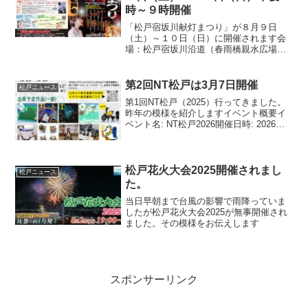
時～９時開催
「松戸宿坂川献灯まつり」が８月９日
（土）～１０日（日）に開催されます会
場：松戸宿坂川沿道（春雨橋親水広場か
らレンガ橋にかけての坂川両岸道路とそ
の周辺で開催） 午後１時～９
時 お祭りのハイライトは、たくさんの
第2回NT松戸は3月7日開催
松戸ニュース
美しい灯篭が坂川に流され、夕...
第1回NT松戸（2025）行ってきました。
昨年の模様を紹介しますイベント概要イ
ベント名: NT松戸2026開催日時: 2026年3
月7日（土） 10:00 〜 16:00会場: キテミ
テマツド 9階 「アートスポットまつど」
（JR松戸駅 徒...
松戸花火大会2025開催されまし
松戸ニュース
た。
当日早朝まで台風の影響で雨降っていま
したが松戸花火大会2025が無事開催され
ました。その模様をお伝えします
スポンサーリンク