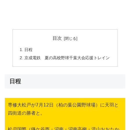
目次
日程
京成電鉄 夏の高校野球千葉大会応援トレイン
日程
専修大松戸が7月12日（柏の葉公園野球場）に天羽と
四街道の勝者と。
松戸国際（鎌ケ谷西・沼南・沼南高柳・流山おおたか