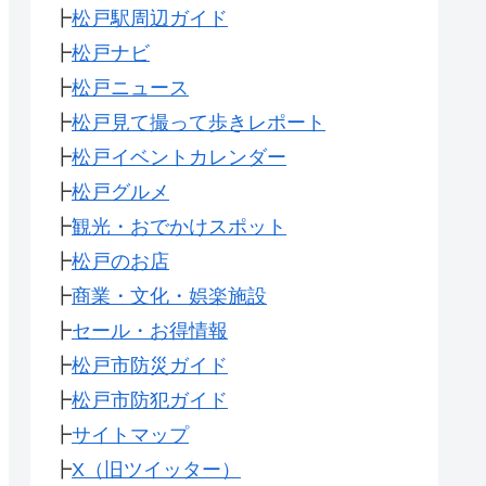
┣
松戸駅周辺ガイド
┣
松戸ナビ
┣
松戸ニュース
┣
松戸見て撮って歩きレポート
┣
松戸イベントカレンダー
┣
松戸グルメ
┣
観光・おでかけスポット
┣
松戸のお店
┣
商業・文化・娯楽施設
┣
セール・お得情報
┣
松戸市防災ガイド
┣
松戸市防犯ガイド
┣
サイトマップ
┣
X（旧ツイッター）