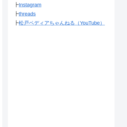
┣
Instagram
┣
threads
┣
松戸ペディアちゃんねる（YouTube）