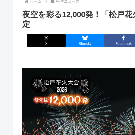
ホーム
松戸ニュース
夜空を彩る12,000発！「松戸花
定
X
Bluesky
Facebook