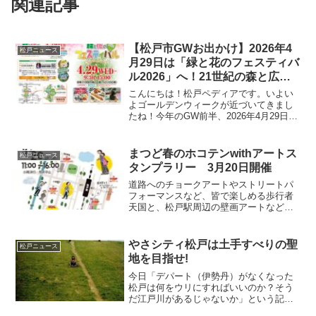
関連記事
【松戸市GWお出かけ】2026年4
松戸ニュース
月29日は「緑と花のフェスティバ
ル2026」へ！21世紀の森と広場
でみどりと触れ合おう
こんにちは！松戸ペディアです。いよい
よゴールデンウィークが近づいてきまし
たね！今年のGW前半、2026年4月29日
（水・祝）のお出かけ先はもう決まりま
したか？今年も「21世紀の森と広場」の
つどいの広場にて、「緑と花のフェステ
まつど春のホコテンwithアートス
松戸ニュース
ィバル2026」...
タンプラリー 3月20日開催
道路へのチョークアートやストリートパ
フォーマンスなど、皆で楽しめる歩行者
天国と、松戸駅周辺の壁画アートなどを
散策して景品もゲット出来るアートスタ
ンプラリーを実施日時令和6年3月20日
（水曜・祝日） 11時から16時まで※小
やさシティ松戸は土手すべりの聖
松戸ニュース
雨決行・荒天中止
地を目指せ!
今日「デパート（伊勢丹）がなくなった
松戸は何をウリにすればいいのか？そう
だ江戸川があるじゃないか」という記事
を書いた。その中の第7項で、７ 立派な