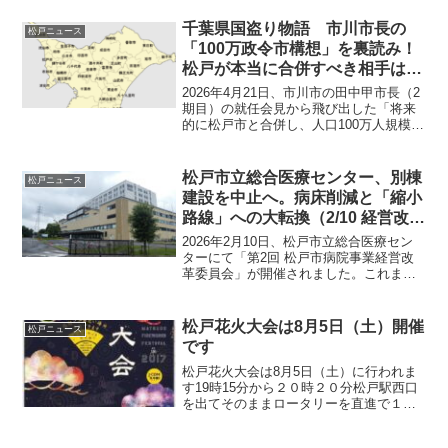
土手すべり場をつくる。私は小さい頃、
江戸川の近くに住んでいたんで江戸川で
千葉県国盗り物語 市川市長の
松戸ニュース
よくすべってました。初...
「100万政令市構想」を裏読み！
松戸が本当に合併すべき相手はど
こだ？
2026年4月21日、市川市の田中甲市長（2
期目）の就任会見から飛び出した「将来
的に松戸市と合併し、人口100万人規模の
政令指定都市を目指す」という驚きの構
想。これに対し、我が松戸市の松戸たか
まさ市長は「市民のアイデンティティー
松戸市立総合医療センター、別棟
松戸ニュース
の重視」や「...
建設を中止へ。病床削減と「縮小
路線」への大転換（2/10 経営改革
委まとめ）
2026年2月10日、松戸市立総合医療セン
ターにて「第2回 松戸市病院事業経営改
革委員会」が開催されました。これまで
「機能強化・多機能化」を掲げてきた松
戸市の病院事業ですが、今回の委員会で
は「拡大から縮小へ」という明確な方針
松戸花火大会は8月5日（土）開催
松戸ニュース
転換が示されまし...
です
松戸花火大会は8月5日（土）に行われま
す19時15分から２０時２０分松戸駅西口
を出てそのままロータリーを直進で１０
分少々。駅からほんとに近いです。なの
で混みます。