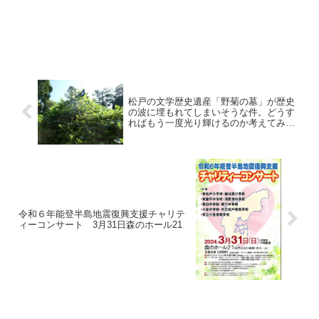
松戸の文学歴史遺産「野菊の墓」が歴史
の波に埋もれてしまいそうな件。どうす
ればもう一度光り輝けるのか考えてみ
た。答えは「永遠の愛の聖地 」エター
ナルラブ（eternal love）だ！
令和６年能登半島地震復興支援チャリテ
ィーコンサート 3月31日森のホール21