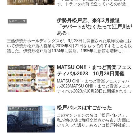
す。トラックの前で立っているのが父で
す。山長という屋号の米穀商でした。場
所は旧水戸街道の春雨橋そば。昔あった
輝竜会館という映画館の前にありました
伊勢丹松戸店、来年3月撤退
松戸ニュース
オート三輪を飛ばしてカーブ...
「デパートがなくたって江戸川が
ある」
三越伊勢丹ホールディングスが、9月28日に開催された取締役会にお
いて伊勢丹松戸店の営業を2018年3月21日をもって終了することを決
議した。伊勢丹松戸店は1974年に開店。1995年に新館を増床し、
1996年のピーク時には売上高336億円ま...
MATSU ON!!・まつど音楽フェス
松戸ニュース
ティバル2023 10月28日開催
MATSU ON!!・まつど音楽フェスティバ
ル2023MATSU ON!!・まつど音楽フェス
ティバル2023が10月28日に開催されま
す。会場は21世紀森と広場・森のホール
21・博物館→MATSU ON!!・まつど音楽
フェスティバル2023...
松戸パレスはすごかった
松戸スナップショット
このマンションの名は「松戸パレス」。
私が幼少期に角町交差点から市川方面に
少々入った辺り。あるいは松戸神社前の
坂川を下っていった小山樋門（レンガ
橋）のそばといったほうがわかりやすい