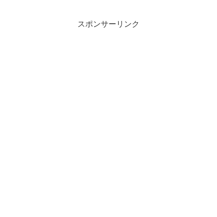
かもしれない。 このマンションは巨大
だった。周りにこんな高い建...
スポンサーリンク