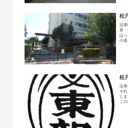
松
沿革
章・
は
小
松
沿革
それ
しま
この