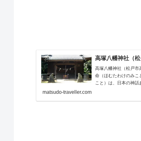
高塚八幡神社（松
高塚八幡神社（松戸市
命（ほむたわけのみこ
こと）は、日本の神話
一般的には**応神天皇（.
matsudo-traveller.com