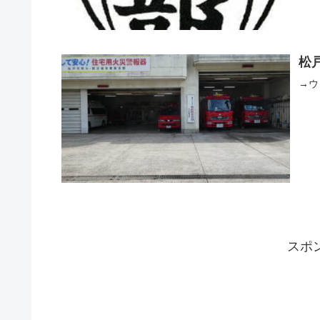
松
→ウ
スポ