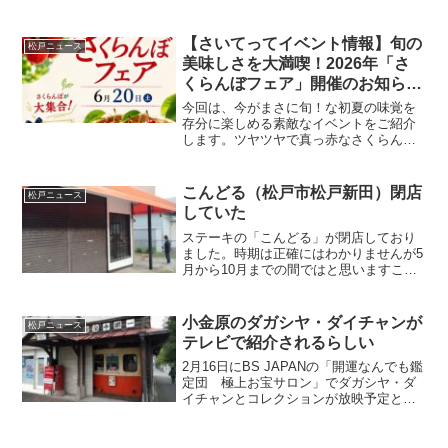
紹介した→「松戸市の歴史が丸わかりするユーチューブ動画...
【さいてってイベント情報】旬の
松戸ニュース
美味しさを大満喫！2026年「さ
くらんぼフェア」開催のお知らせ
🍒
今回は、今がまさに旬！な初夏の味覚を
存分に楽しめる素敵なイベントをご紹介
します。ツヤツヤで真っ赤なさくらんぼ
の写真、見ているだけで甘酸っぱい香り
が漂ってきそうです🤤🍒 イベント概要産
直店舗 JAとうかつ中央 ファーマーズマ
こんどる（松戸市松戸新田）閉店
松戸ニュース
ーケット さいてっ...
していた
ステーキの「こんどる」が閉店しており
ました。時期は正確にはわかりませんが5
月から10月までの間ではと思いますこん
どる（松戸市松戸新田）〒270-2241 千葉
県松戸市松戸新田１３３−４
小金原のダガシヤ・ダイチャンが
松戸ニュース
テレビで紹介されるらしい
2月16日にBS JAPANの「開運なんでも鑑
定団 極上お宝サロン」でダガシヤ・ダ
イチャンとコレクションが放映予定と報
じられました。ダガシヤ・ダイチャンは
小金原商店街の一角にありますいつも前
を通っても正面のシャッターが半分閉ま