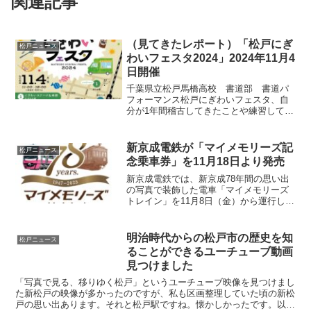
関連記事
（見てきたレポート）「松戸にぎ
松戸ニュース
わいフェスタ2024」2024年11月4
日開催
千葉県立松戸馬橋高校 書道部 書道パ
フォーマンス松戸にぎわいフェスタ、自
分が1年間稽古してきたことや練習してき
たものをアットランダムに並べて舞台で
披露するのとっても面白い
pic.twitter.com/p4aIi9qIEz— 松戸ペディ
新京成電鉄が「マイメモリーズ記
松戸ニュース
ア...
念乗車券」を11月18日より発売
新京成電鉄では、新京成78年間の思い出
の写真で装飾した電車「マイメモリーズ
トレイン」を11月8日（金）から運行しま
す。当社は、2025年4月に京成電鉄株式会
社との合併を控えており、「マイメモリ
ーズトレイン」の運行は、お客さまと共
明治時代からの松戸市の歴史を知
松戸ニュース
に歩んだ新京...
ることができるユーチューブ動画
見つけました
「写真で見る、移りゆく松戸」というユーチューブ映像を見つけまし
た新松戸の映像が多かったのですが、私も区画整理していた頃の新松
戸の思い出あります。それと松戸駅ですね。懐かしかったです。以前