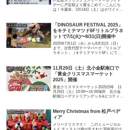
戸定邸スプリングコンサート～ホワイト
デーに戸定邸より愛をこめて～こんにち
は！今週末、3月14日（土）はホワイトデ
ーですね。 今年のホワイトデーは、歴史
ある和の空間で、優雅な音楽に耳を傾け
てみませんか？今回は、松戸が誇る名
「DINOSAUR FESTIVAL 2025」
キテミテマツド
所・戸定邸で開催され...
をキテミテマツド6Fリトルプラネ
ットで7/1(火)〜8/31(日)開催中
2025年7月1日（火）から8月31日（日）
まで、次世代型テーマパーク「リトルプ
ラネット」（キテミテマツド6F）にて、
夏休み限定イベント「DINOSAUR
FESTIVAL 2025（通称：ディノフェス
2025）」が開催されます。→リトルプ...
11月29日（土）北小金駅南口で
松戸ニュース
「黄金クリスマスマーケット
2025」開催
黄金クリスマスマーケット2025日時 11
月29日（土）10:00〜15:00場所 北小金
駅南口ペデストリアンデッキ&ピコティ西
館2階入り口前（雨天の場合は30日に順
延、両日雨天の場合は中止）
Merry Christmas from 松戸ペデ
松戸ニュース
ィア
メリークリスマス！ このミュージカル
トイ チェストは娘が生まれた30年前のク