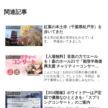
関連記事
紅葉の本土寺（千葉県松戸市）を
松戸ニュース
歩いてきた
本土寺の紅葉が見頃をむかえていま
す。 早速歩いてきました
【入場無料】音楽の力でエール
松戸ニュース
を！森のホール21で「能登半島復
興支援 チャリティーコンサー
ト」が開催されます【3月29日】
こんにちは！お出かけ日和の春の週末、
いかがお過ごしでしょうか。今回は、松
戸で素晴らしい音楽を楽しみながら、被
災地への温かい支援の輪に加わることが
できる素敵なイベントをご紹介します。
2026年3月29日（日）、森のホール21の
【3/14開催】ホワイトデーは戸定
松戸ニュース
大ホールにて「能...
邸で優雅なひとときを♪「スプリ
ングコンサート」のご案内