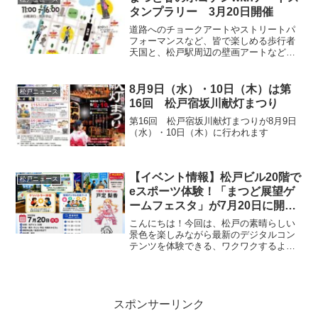
階...
タンプラリー 3月20日開催
道路へのチョークアートやストリートパ
フォーマンスなど、皆で楽しめる歩行者
天国と、松戸駅周辺の壁画アートなどを
散策して景品もゲット出来るアートスタ
ンプラリーを実施日時令和6年3月20日
（水曜・祝日） 11時から16時まで※小
8月9日（水）・10日（木）は第
松戸ニュース
雨決行・荒天中止
16回 松戸宿坂川献灯まつり
第16回 松戸宿坂川献灯まつりが8月9日
（水）・10日（木）に行われます
【イベント情報】松戸ビル20階で
松戸ニュース
eスポーツ体験！「まつど展望ゲ
ームフェスタ」が7月20日に開催
されます
こんにちは！今回は、松戸の素晴らしい
景色を楽しみながら最新のデジタルコン
テンツを体験できる、ワクワクするよう
なイベント「まつど展望ゲームフェス
タ」をご紹介します。展望台で、松戸の
未来をあそぼう！松戸ビルの20階という
絶好のロケーションで、e...
スポンサーリンク