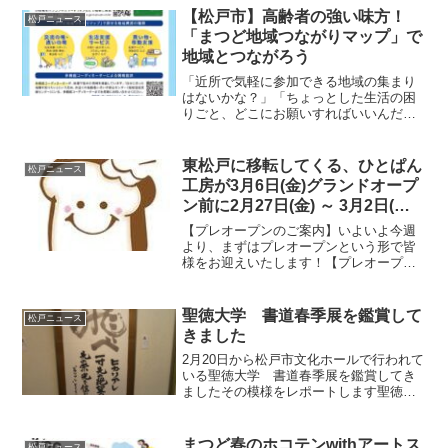
【松戸市】高齢者の強い味方！
松戸ニュース
「まつど地域つながりマップ」で
地域とつながろう
「近所で気軽に参加できる地域の集まり
はないかな？」「ちょっとした生活の困
りごと、どこにお願いすればいいんだろ
う？」そんなお悩みはありませんか？今
回は、松戸市が提供しているとっても便
利なWEBサービス「まつど地域つながり
東松戸に移転してくる、ひとぱん
松戸ニュース
マップ」をご紹介します...
工房が3月6日(金)グランドオープ
ン前に2月27日(金) ～ 3月2日(月)
プレ・オープンします
【プレオープンのご案内】いよいよ今週
より、まずはプレオープンという形で皆
様をお迎えいたします！【プレオープ
ン】2月27日(金) ～ 3月2日(月)試作も兼ね
てではありますが、心を込めて焼いたパ
ンをご用意してお待ちしております。
聖徳大学 書道春季展を鑑賞して
松戸ニュース
【グランドオー...
きました
2月20日から松戸市文化ホールで行われて
いる聖徳大学 書道春季展を鑑賞してき
ましたその模様をレポートします聖徳大
学書道春季展【会 期】2月20日（金）～
22日（日）10：00～18：00（最終日16：
00終了）【会 場】松戸市文化ホール4
まつど春のホコテンwithアートス
松戸ニュース