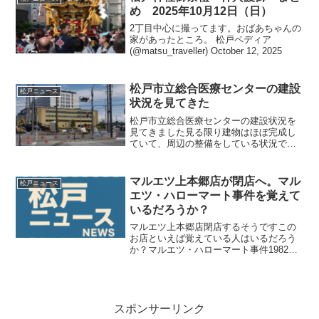
め 2025年10月12日（日）
2丁目中心に撮ってます。おばあちゃんの
家があったところ。 松戸ペディア
(@matsu_traveller) October 12, 2025
松戸市立総合医療センターの建設
松戸ニュース
状況を見てきた
松戸市立総合医療センターの建設状況を
見てきました見る限り建物はほぼ完成し
ていて、周辺の整備をしている状況でし
た今日もムチャクチャ暑いんですが作業
ご苦労様です！
マルエツ上本郷店が閉店へ。マル
松戸ニュース
エツ・ハローマート事件を覚えて
いるだろうか？
マルエツ上本郷店閉店するそうですこの
お店といえば覚えている人はいるだろう
か？マルエツ・ハローマート事件1982年
（昭和57年）に千葉県松戸市上本郷で勃
発した事件です。当時松戸新田に住んで
いたのでよく覚えていますテレビのニュ
ースにもなりました...
スポンサーリンク