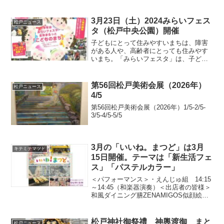
3月23日（土）2024みらいフェス
松戸ニュース
タ（松戸中央公園）開催
子どもにとって住みやすいまちは、障害
がある人や、高齢者にとっても住みやす
いまち。「みらいフェスタ」は、子ども
も大人も、誰もが住みやすい、よりよい
未来・まちづくりに向けて取り組んでい
る活動やNPOについて身近に体験できる
第56回松戸美術会展（2026年）
松戸ニュース
イベントです。キッズダ...
4/5
第56回松戸美術会展（2026年）1/5-2/5-
3/5-4/5-5/5
3月の「いいね。まつど」は3月
キテミテマツド
15日開催。テーマは「新生活フェ
ス」「パステルカラー」
＜パフォーマンス＞・えんじゅ組 14:15
～14:45（和楽器演奏）＜出店者の皆様＞
和風ダイニング膳ZENAMIGOS似顔絵は
ぎぷ～ハリーズ無人庭園ほのか～松戸ま
ごころリサイクルBABU KEBABNOBU'S
KITCHENたこ焼 多幸生...
松戸神社御祭禮 神輿渡御 まと
松戸ニュース