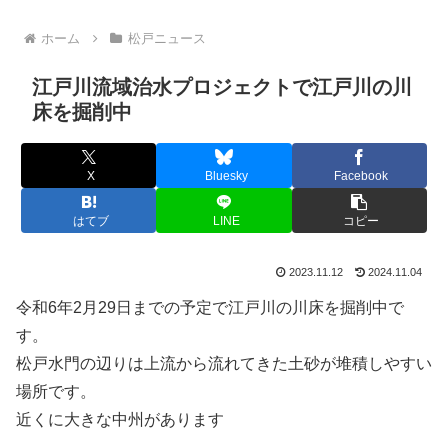
ホーム
松戸ニュース
江戸川流域治水プロジェクトで江戸川の川
床を掘削中
X
Bluesky
Facebook
はてブ
LINE
コピー
2023.11.12
2024.11.04
令和6年2月29日までの予定で江戸川の川床を掘削中で
す。
松戸水門の辺りは上流から流れてきた土砂が堆積しやすい
場所です。
近くに大きな中州があります