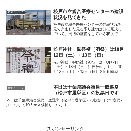
ON!!・まつど音楽フェスティバル2024が
11月9日（土）に「森のホール21」・「博
物館」・「森の工芸館」を会場として...
松戸市立総合医療センターの建設
松戸ニュース
状況を見てきた
松戸市立総合医療センターの建設状況を
見てきました見る限り建物はほぼ完成し
ていて、周辺の整備をしている状況でし
た今日もムチャクチャ暑いんですが作業
ご苦労様です！
松戸神社 御祭禮（例祭）は10月
松戸ニュース
12日（土）・13日（日）
松戸神社 御祭禮（例祭）は10月12日
（土）・13日（日）に行われます。 10
月12日（土）・13日（日）各町山車巡
行・神輿渡御 13日（日）神輿連合渡
御 キテミテマツド広場12時半集合 キ
テミテマツド通り～西口駅前～水戸街道
本日は千葉県議会議員一般選挙
松戸ニュース
～宮入 神楽奉...
（松戸市選挙区）の投票日です
本日は千葉県議会議員一般選挙（松戸市選挙区）の投票日です定員7
人に対して10人が立候補しています
スポンサーリンク