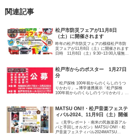
関連記事
松戸市防災フェアが11月8日
松戸ニュース
（土）に開催されます
昨年の松戸市防災フェアの模様松戸市防
災フェアが11月8日（土）に開催されます
日時 11月8日（土）9:30~13:00入場無料
一般開放トイドローン操縦体験講話災害
時、こんな時どうする!？ためになる体験
です！VR・AR体験防災に関する展示防
松戸市からのポスター 1月27日
松戸ニュース
火...
分
「松戸探検 100年前からのくらしのうつ
りかわり」→博学連携展示「松戸探検
100年前からのくらしのうつりかわり」第
52回松戸市書道展覧会公募ポスター総合
医療センター市民講演会ポスター
MATSU ON!!・松戸音楽フェステ
松戸ニュース
ィバル2024、11月9日（土）開催
→（見学レポート・南米の民族楽器アル
パと手回しオルガン）MATSU ON!!・松
戸音楽フェスティバル2024MATSU