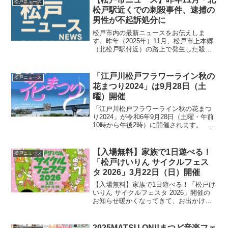
松戸ニュース
て分かりやす...
松戸駅近くでの刺殺事件、逮捕の
男性が不起訴処分に
松戸市内の最新ニュースをお伝えしま
す。昨年（2025年）11月、松戸市上本郷
（北松戸駅付近）の路上で発生した殺人
事件について、千葉地検は殺人などの疑
いで逮捕されていた男性を不起訴処分と
したことを発表しました。事件の発生か
「江戸川松戸フラワーライン秋の
松戸ニュース
ら今回の処分に至るま...
花まつり2024」は9月28日（土
曜）開催
「江戸川松戸フラワーライン秋の花まつ
り2024」が令和6年9月28日（土曜・午前
10時から午後2時）に開催されます。 当
日の催し物は、降雨体験車・起震車・紙
芝居・消防服着装体験・消防車展示・ド
ローン操縦体験・各種模擬店・キッチン
【入場無料】家族で1日遊べる！
松戸ニュース
カー・ドッグ...
「松戸けいりん サイクルフェス
タ 2026」3月22日（日）開催
【入場無料】家族で1日遊べる！「松戸け
いりん サイクルフェスタ 2026」開催の
お知らせ暖かくなってきて、お出かけに
ぴったりの季節になりましたね！今回
は、自転車好きのお子様から大人まで、
家族みんなで楽しめるイベント「松戸け
2025MATSU ON!!まつど音楽フェ