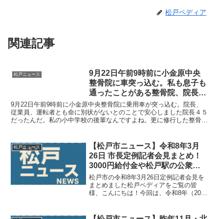
松戸ペディア
関連記事
9月22日午前9時前に小金原中央
松戸ニュース
整骨院に車突っ込む。私も息子も
通ったことがある整骨院、院長無
事で良かった
9月22日午前9時前に小金原中央整骨院に乗用車が突っ込む。院長、
従業員、運転者とも命に別状がないとのことで安心しました院長４５
だったんだ。私の小中学校の後輩なんですよね。更に修行した整骨院
がこれまた私が小学校の頃よくいったところでした治療し...
【松戸市ニュース】令和8年3月
松戸ニュース
26日 市長定例記者会見まとめ！
3000円給付金や松戸駅の公衆ト
イレ新設など
松戸市の令和8年3月26日定例記者会見を
まとめました松戸ペディアをご覧の皆
様、こんにちは！今回は、令和8年（2026
年）3月26日に行われた「松戸市 定例記
者会見」の内容から、私たちの生活に直
結する重要なニュースをピックアップし
【松戸市ニュース】昨年11月・北