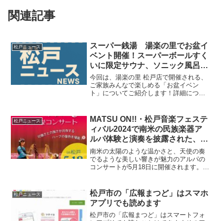
関連記事
スーパー銭湯 湯楽の里でお盆イ
松戸ニュース
ベント開催！スーパーボールすく
いに限定サウナ、ソニック風呂
も！
今回は、湯楽の里 松戸店で開催される、
ご家族みんなで楽しめる「お盆イベン
ト」についてご紹介します！詳細につい
ては、参照ファイルの「20260727-
1.jpg」にてポスター画像もあわせてご確
認ください。イベント開催概要今年の湯
MATSU ON!!・松戸音楽フェステ
松戸ニュース
楽の里 松戸店...
ィバル2024で南米の民族楽器ア
ルパ体験と演奏を披露された、か
ねこあやさんが5月18日に松戸で
南米の太陽のような温かさと、天使の奏
コンサートを開きます
でるような美しい響きが魅力のアルパの
コンサートが5月18日に開催されます。
ぜひご参加ください！詳しくは→2025年5
月18日(日) ちいさなコンサート in 松戸♪
日程2025年5月18日(日)♪時間1...
松戸市の「広報まつど」はスマホ
松戸ニュース
アプリでも読めます
松戸市の「広報まつど」はスマートフォ