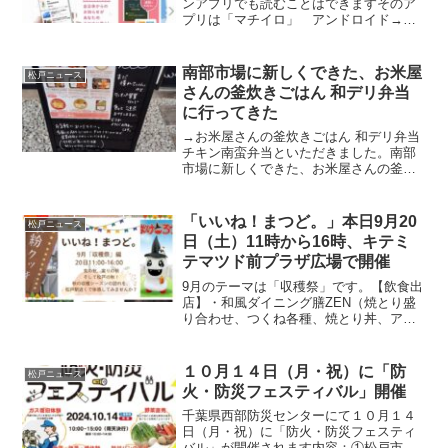
ンアプリでも読むことはできますそのア
プリは「マチイロ」 アンドロイド→こ
ちら本日現在で平成２６年１１月１日号
まで閲覧可能です。「広報まつど」は松
戸市のウェブサイトからもPDFファイル
南部市場に新しくできた、お米屋
松戸ニュース
で閲覧できますウェブサ...
さんの釜炊きごはん 和デリ弁当
に行ってきた
→お米屋さんの釜炊きごはん 和デリ弁当
チキン南蛮弁当といただきました。南部
市場に新しくできた、お米屋さんの釜炊
きごはん 和デリ弁当。チキン南蛮弁当は
ボリュームたっぷりでした。
pic.twitter.com/VgLuBZiGqf— 松戸ペデ...
「いいね！まつど。」本日9月20
松戸ニュース
日（土）11時から16時、キテミ
テマツド前プラザ広場で開催
9月のテーマは「収穫祭」です。【飲食出
店】・和風ダイニング膳ZEN（焼とり盛
り合わせ、つくね各種、焼とり丼、アル
コール）・AMIGOS（チョリソー、チョ
リパン、チョリライス、ミートパイ、ア
ルファホール等）・大勝（煮干しまぜそ
１０月１４日（月・祝）に「防
松戸ニュース
ば、ピリ辛サバラ...
火・防災フェスティバル」開催
千葉県西部防災センターにて１０月１４
日（月・祝）に「防火・防災フェスティ
バル」が開催されます内容：①松戸市消