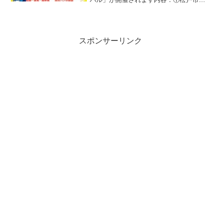
防音楽隊による演奏②子どもレスキュ
ー、消防車両展示、君も消防士③NTT東
日本災害特別支援隊の資機材展示④京葉
ガス復旧体験⑤野菜直売⑥...
スポンサーリンク