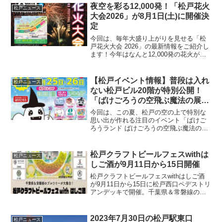
す。去年もサンタさん来てました
夜空を彩る12,000発！「松戸花火
松戸ニュース
大会2026」が8月1日(土)に開催決
定
今回は、毎年大盛り上がりを見せる「松
戸花火大会 2026」の最新情報をご紹介し
ます！今年はなんと12,000発の花火が打
ち上がりますよ！夏の思い出作りに、ぜ
ひチェックしてみてくださいね。📅 開催
概要まずは、絶対におさえておきたい基
【松戸イベント情報】普段は入れ
松戸ニュース
本情報です...
ない松戸ビル20階が特別公開！
「ばけごろうの空飛ぶ魔法の展望
台」が7月25日・26日に開催（参
今回は、この夏、松戸の空の上で特別な
加には「事前申し込み」が必要で
思い出が作れる注目のイベント「ばけご
ろうランド ばけごろうの空飛ぶ魔法の展
す！先着順）
望台」をご紹介します。普段は閉ざされ
ている「松戸ビル20階」の秘密の扉が、
松戸市応援キャラクター・ばけごろうの
松戸クラフトビールフェスwithは
松戸ニュース
魔法で特別に開きます...
しご酒が9月11日から15日開催
松戸クラフトビールフェスwithはしご酒
が9月11日から15日に松戸西口ペデストリ
アンデッキで開催。千葉県＆常磐線のブ
ルワリーが大集合します
2023年7月30日の松戸駅東口
松戸ニュース