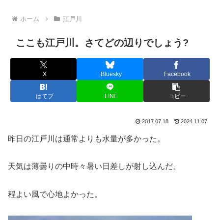
ホーム
江戸川
ここも江戸川。さてどの辺りでしょう?
X
Bluesky
Facebook
はてブ
LINE
コピー
2017.07.18
2024.11.07
昨日の江戸川は通常よりも水量が多かった。
天気は薄曇りの中時々暑い日差しが射し込んだ。
程よい風で心地よかった。