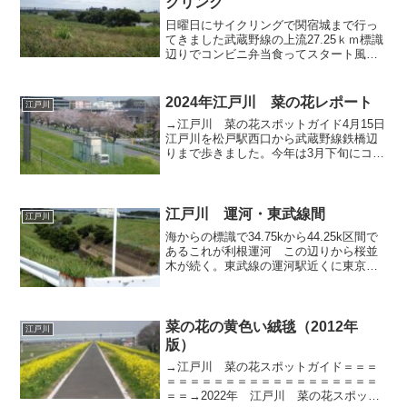
クリング
日曜日にサイクリングで関宿城まで行っ
てきました武蔵野線の上流27.25ｋｍ標識
辺りでコンビニ弁当食ってスタート風が
かなり強い。行きは追い風だから帰りは
かなり大変そう
2024年江戸川 菜の花レポート
江戸川
→江戸川 菜の花スポットガイド4月15日
江戸川を松戸駅西口から武蔵野線鉄橋辺
りまで歩きました。今年は3月下旬にコロ
ナに罹患したり、その後の体調不良や天
候不順などで桜と菜の花の盛りが過ぎて
からの散歩となりました。トホホで
す。 松戸駅西口を出...
江戸川 運河・東武線間
江戸川
海からの標識で34.75kから44.25k区間で
あるこれが利根運河 この辺りから桜並
木が続く。東武線の運河駅近くに東京理
科大野田キャンパスがある利根運河沿い
のサイクリングコースについてはこのサ
イトに詳しく書かれている→利根運河を
走ろう！ ト...
菜の花の黄色い絨毯（2012年
江戸川
版）
→江戸川 菜の花スポットガイド＝＝＝
＝＝＝＝＝＝＝＝＝＝＝＝＝＝＝＝＝＝
＝＝→2022年 江戸川 菜の花スポット