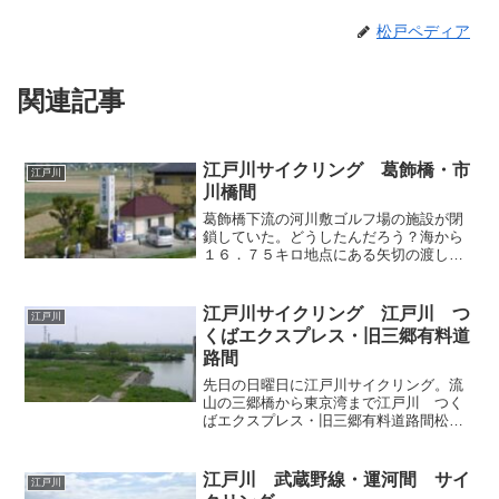
松戸ペディア
関連記事
江戸川サイクリング 葛飾橋・市
江戸川
川橋間
葛飾橋下流の河川敷ゴルフ場の施設が閉
鎖していた。どうしたんだろう？海から
１６．７５キロ地点にある矢切の渡しこ
の辺りは矢切ネギというブランドネギの
産地だ林の向こうが船着き場海から１
５．２５キロ地点（里見公園のちょっと
江戸川サイクリング 江戸川 つ
江戸川
上流）この辺りは絶景ポイン...
くばエクスプレス・旧三郷有料道
路間
先日の日曜日に江戸川サイクリング。流
山の三郷橋から東京湾まで江戸川 つく
ばエクスプレス・旧三郷有料道路間松戸
排水機場辺りこの辺は三角州があって昔
はカヌーで上陸したりして遊んだところ
海から２２．５キロ標識辺りの古ヶ崎中
江戸川 武蔵野線・運河間 サイ
江戸川
学からの河原への流入口い...