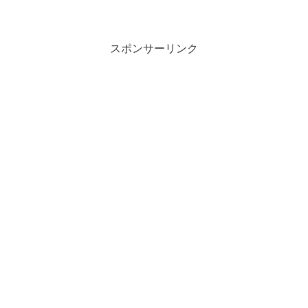
公開します＝＝＝＝＝＝＝＝＝＝＝＝＝
＝＝＝＝＝＝＝＝＝＝走りながら撮った
んでボケまくりですね武蔵野線とつくば
エクスプレス間の千葉...
スポンサーリンク