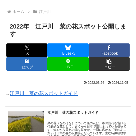
ホーム
江戸川
2022年 江戸川 菜の花スポット公開しま
す
X
Bluesky
Facebook
はてブ
LINE
コピー
2022.03.24
2024.11.05
→
江戸川 菜の花スポットガイド
江戸川 菜の花スポットガイド
菜の花（なのはな）について菜の花は、春の訪れを告げる
代表的な花として、古くから日本で親しまれている植物で
す。鮮やかな黄色の花を咲かせ、一面に広がる「菜の花
畑」は日本の春の風物詩となっています。主な特徴植物学