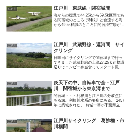
＝＝＝＝＝＝＝＝＝＝走りながら撮った
んでボケまくりですね武蔵野線とつくば
江戸川 東武線・関宿城間
江戸川
エクスプレス間の千葉...
海からの標識で44.25kから59.5k区間であ
る関宿城のところで利根川と合流する海
から49.5k標識のところに関宿滑空場があ
る。グライダーの飛行場であるちょうど
離陸訓練をしていた結構簡単にセスナか
らのロープをグライダーに結んであっと
いう間...
江戸川 武蔵野線・運河間 サイ
江戸川
クリング
日曜日にサイクリングで関宿城まで行っ
てきました武蔵野線の上流27.25ｋｍ標識
辺りでコンビニ弁当食ってスタート風が
かなり強い。行きは追い風だから帰りは
かなり大変そう
炎天下の中、自転車で全・江戸
江戸川
川 関宿城から東京湾まで
関宿城・・・利根川と江戸川の分岐点に
ある城。利根川水系の要所にある。 1457
年に築城された。 お城一帯が千葉県立関
宿城博物館になっています 今回は関宿か
ら東京湾まで自転車で行ってきました。
今まで1日で関宿から東京湾まで行ったこ
江戸川サイクリング 葛飾橋・市
江戸川
とはありま...
川橋間