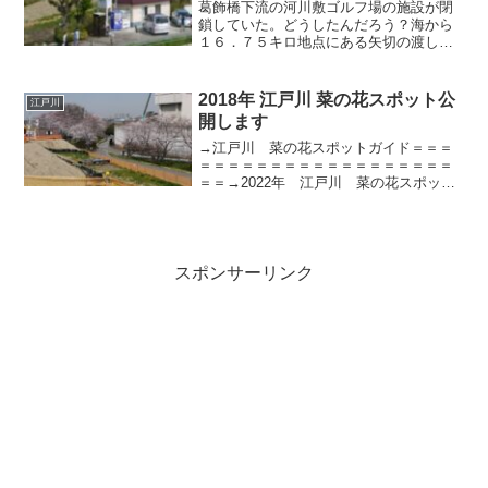
葛飾橋下流の河川敷ゴルフ場の施設が閉
鎖していた。どうしたんだろう？海から
１６．７５キロ地点にある矢切の渡しこ
の辺りは矢切ネギというブランドネギの
産地だ林の向こうが船着き場海から１
５．２５キロ地点（里見公園のちょっと
2018年 江戸川 菜の花スポット公
江戸川
上流）この辺りは絶景ポイン...
開します
→江戸川 菜の花スポットガイド＝＝＝
＝＝＝＝＝＝＝＝＝＝＝＝＝＝＝＝＝＝
＝＝→2022年 江戸川 菜の花スポット
公開します＝＝＝＝＝＝＝＝＝＝＝＝＝
＝＝＝＝＝＝＝＝＝＝今年の江戸川の菜
の花スポットを公開します今日江戸川に
行ってきたのですが半...
スポンサーリンク