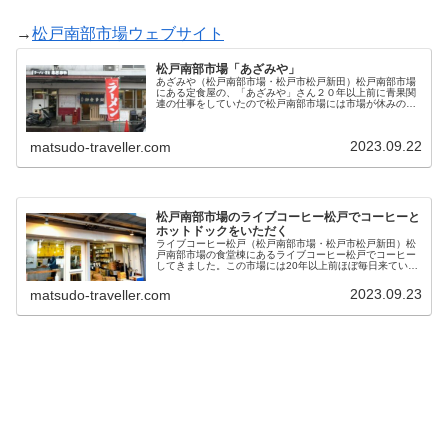
→
松戸南部市場ウェブサイト
松戸南部市場「あざみや」
あざみや（松戸南部市場・松戸市松戸新田）松戸南部市場
にある定食屋の、「あざみや」さん２０年以上前に青果関
連の仕事をしていたので松戸南部市場には市場が休みの日
以外は毎日通っていました。市場というところは面白いと
ころで早朝でもお酒を一杯やりなが...
2023.09.22
matsudo-traveller.com
松戸南部市場のライブコーヒー松戸でコーヒーと
ホットドックをいただく
ライブコーヒー松戸（松戸南部市場・松戸市松戸新田）松
戸南部市場の食堂棟にあるライブコーヒー松戸でコーヒー
してきました。この市場には20年以上前ほぼ毎日来ていた
のですが、「あざみや」さんにはよく朝飯食べに行ってま
したがこのお店の記憶がありませ...
2023.09.23
matsudo-traveller.com