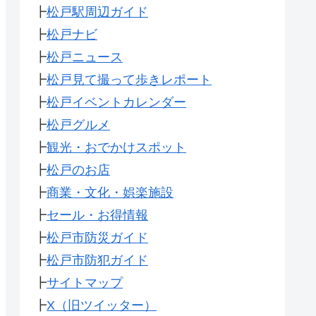
┣
松戸駅周辺ガイド
┣
松戸ナビ
┣
松戸ニュース
┣
松戸見て撮って歩きレポート
┣
松戸イベントカレンダー
┣
松戸グルメ
┣
観光・おでかけスポット
┣
松戸のお店
┣
商業・文化・娯楽施設
┣
セール・お得情報
┣
松戸市防災ガイド
┣
松戸市防犯ガイド
┣
サイトマップ
┣
X（旧ツイッター）