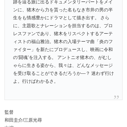
跡を辿る旅に出るドキュメンタリーパートをメイ
ンに、猪木から力を貰った名もなき市井の男の半
生をも情感豊かにドラマとして描き出す。 さら
に、主題歌とナレーションを担当するのは、プロ
レスファンであり、猪木をリスペクトするアーテ
ィストの福山雅治。猪木の入場テーマ曲「炎のフ
ァイター」を新たにプロデュースし、映画に令和
の‘闘魂’を注入する。 アントニオ猪木の、がむし
ゃらに生きる姿から、我々は、どんなメッセージ
を受け取ることができるだろうか―？ 迷わず行け
よ。行けばわかるさ。
監督
和田圭介/三原光尋