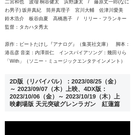
二宮和也 波瑠 桐谷健太 浜野謙太 / 藤原丈一郎(なに
わ男子) 坂井真紀 筒井真理子 宮川大輔 佐津川愛美
鈴木浩介 板谷由夏 高橋惠子 / リリー・フランキー
監督：タカハタ秀太
原作：ビートたけし『アナログ』（集英社文庫） 脚本：
港岳彦 音楽：内澤崇仁 インスパイアソング：幾田りら
「With」（ソニー・ミュージックエンタテインメント）
2D版（リバイバル）：2023/08/25（金）
～ 2023/09/07（木）上映、4DX版：
2023/10/06（金）～ 2023/10/19（木）上
映劇場版 天元突破グレンラガン 紅蓮篇