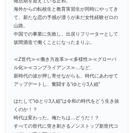
倦怠期を迎えている正和。
海外からの転校生と教育実習生が同時にやってき
て、新たな恋の予感が漂うが未だ女性経験ゼロの
山路。
中国での事業に失敗し、出戻りフリーターとして
坂間酒造で働くことになったまりぶ。
≪Z世代≫≪働き方改革≫≪多様性≫≪グローバ
ル化≫≪コンプライアンス≫…など、
新時代の波が押し寄せながらも、時代にあわせて
アップデートし、奮闘する“ゆとり3人組”
はたして“ゆとり3人組”は令和の時代をどう生き抜
くのか！？
時代は変わった。俺たちは…どうだ！？
すべての世代に突き刺さるノンストップ新世代コ