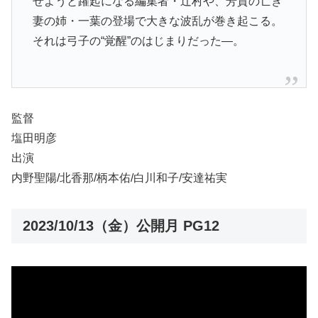
せようと躍起になる編集者・辻村や、芳賀の亡き
妻の姉・一葉の登場で大きな波乱が巻き起こる。
それは弓子の“覚醒”のはじまりだった―。
監督
塩田明彦
出演
内野聖陽/北香那/柄本佑/白川和子/安達祐実
2023/10/13（金）公開月 PG12