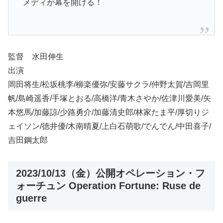
メディが幕を開ける！
監督 水田伸生
出演
岡田将生/松坂桃李/柳楽優弥/安藤サクラ/仲野太賀/吉岡里
帆/島崎遥香/手塚とおる/高橋洋/青木さやか/佐津川愛美/矢
本悠馬/加藤諒/少路勇介/加藤清史郎/林家たま平/厚切りジ
ェイソン/徳井優/木南晴夏/上白石萌歌/でんでん/中田喜子/
吉田鋼太郎
2023/10/13（金）公開オペレーション・フ
ォーチュン Operation Fortune: Ruse de
guerre