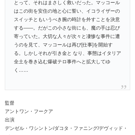
とって、それはまさしく救いだった。マッコール
はこの街を安住の地と心に誓い、イコライザーの
スイッチともいうべき腕の時計を外すことを決意
する――。だがこの小さな街にも、魔の手は忍び
寄っていた。大切な人々が次々と凄惨な事件に遭
うのを見て、マッコールは再び[仕事]を開始す
る。しかしそれが引き金と なり、事態はイタリア
全土を巻き込む爆破テロ事件へと拡大してゆ
く……
監督
アントワン・フークア
出演
デンゼル・ワシントン/ダコタ・ファニング/デヴィッド・