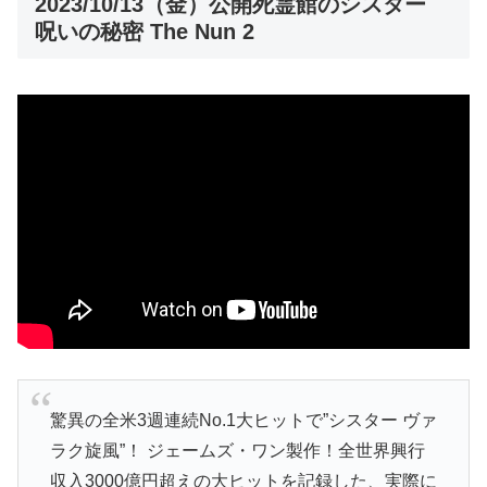
2023/10/13（金）公開死霊館のシスター
呪いの秘密 The Nun 2
驚異の全米3週連続No.1大ヒットで”シスター ヴァ
ラク旋風”！ ジェームズ・ワン製作！全世界興行
収入3000億円超えの大ヒットを記録した、実際に