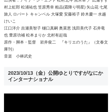
出演者：アイナ・ジ・エンド 松村北⽃ ⿊⽊華 ／ 広瀬すず
村上虹郎 松浦祐也 笠原秀幸 粗品(霜降り明星) ⽮⼭花 七尾
旅⼈ ロバート キャンベル ⼤塚愛 安藤裕⼦ 鈴⽊慶⼀ ⽔越
けいこ
江⼝洋介 吉瀬美智⼦ 樋⼝真嗣 奥菜恵 浅⽥美代⼦ ⽯井⻯
也 豊原功補 松本まりか 北村有起哉
原作・脚本・監督 岩井俊二 『キリエのうた』（文春文
庫刊）
音楽 小林武史
2023/10/13（金）公開ゆとりですがなにか
インターナショナル