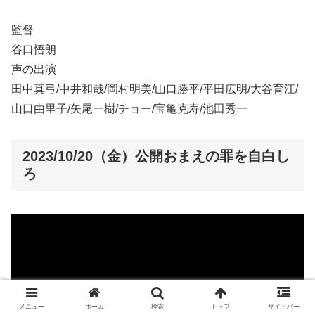
監督
谷口悟朗
声の出演
田中真弓/中井和哉/岡村明美/山口勝平/平田広明/大谷育江/
山口由里子/矢尾一樹/チョー/宝亀克寿/池田秀一
2023/10/20（金）公開おまえの罪を自白し
ろ
メニュー
ホーム
検索
トップ
サイドバー