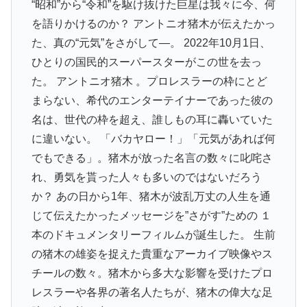
“昭和”から“令和”を駆け抜けた巨星は我々に今、何
を語りかけるのか？ アントニオ猪木が伝えたかっ
た、真の“元気”をさがして―。 2022年10月1日、
ひとりの国民的スーパースターがこの世を去っ
た。 アントニオ猪木 。プロレスラーの枠にとど
まらない、希代のエンターテイナーであった彼の
名は、世代の枠を超え、誰しもの耳に轟いていた
に違いない。 「バカヤロー！」「元気があれば何
でもできる」。猪木が放った名言の数々に叱咤さ
れ、勇気を貰った人々も多いのではないだろう
か？ あの日から1年、猪木が波乱万丈の人生を通
じて伝えたかったメッセージを”さがす”ための １
本のドキュメンタリーフィルムが誕生した。 生前
の猪木の雄姿を捉えた貴重なアーカイブ映像やス
チールの数々。猪木から多大な影響を受けたプロ
レスラーや各界の著名人たちが、猪木の偉大な足