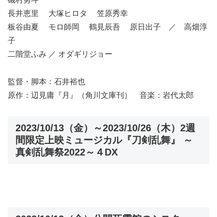
長井恵里 大塚ヒロタ 笠原秀幸
板谷由夏 モロ師岡 鶴見辰吾 原日出子 ／ 高畑淳
子
二階堂ふみ ／ オダギリジョー
監督・脚本：石井裕也
原作：辺見庸『月』（角川文庫刊） 音楽：岩代太郎
2023/10/13（金）～2023/10/26（木）2週
間限定上映ミュージカル『刀剣乱舞』 ～
真剣乱舞祭2022～４DX