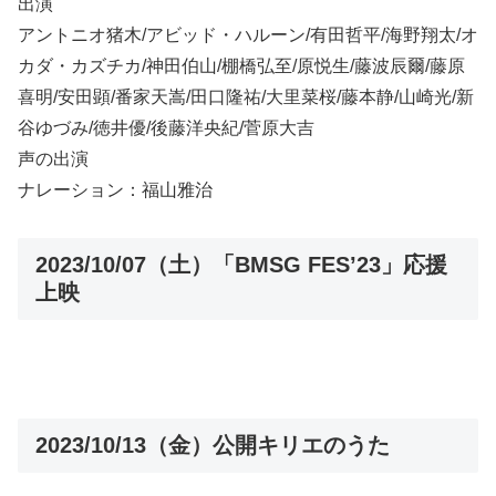
出演
アントニオ猪木/アビッド・ハルーン/有田哲平/海野翔太/オ
カダ・カズチカ/神田伯山/棚橋弘至/原悦生/藤波辰爾/藤原
喜明/安田顕/番家天嵩/田口隆祐/大里菜桜/藤本静/山崎光/新
谷ゆづみ/徳井優/後藤洋央紀/菅原大吉
声の出演
ナレーション：福山雅治
2023/10/07（土）「BMSG FES’23」応援
上映
2023/10/13（金）公開キリエのうた