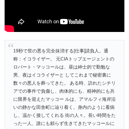
19秒で世の悪を完全抹消する[仕事]請負人。通
称：イコライザー。 元CIAトップエージェントの
ロバート・マッコールは、昼は紳士的で勤勉な
男、夜はイコライザーと してこれまで秘密裏に
数々の悪人を葬ってきた。 ある時、訪れたシチリ
アでの事件で負傷し、肉体的にも、精神的にも共
に限界を迎えたマッコー ルは、アマルフィ海岸沿
いの静かな田舎町に辿り着く。身内のように看病
し、温かく接してくれる 街の人々。長い時間をた
った一人、誰にも頼らず生きてきたマッコールに