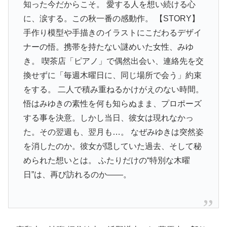
知った今だからこそ。 愛する人を想い続ける心
に、涙する。この秋一番の感動作。 【STORY】
手作り模型や手描きのイラストにこだわるデザイ
ナーの悟。携帯を持たない謎めいた女性、みゆ
き。 喫茶店「ピアノ」で偶然出会い、連絡先を交
換せずに「毎週木曜日に、同じ場所で会う」約束
をする。 二人で積み重ねるかけがえのない時間。
悟はみゆきの素性を何も知らぬまま、プロポーズ
する事を決意。しかし当日、彼女は現れなかっ
た。その翌週も、翌月も…。 なぜみゆきは突然姿
を消したのか。彼女が隠していた過去、そして秘
められた想いとは。 ふたりだけの“特別な木曜
日”は、再び訪れるのか――。