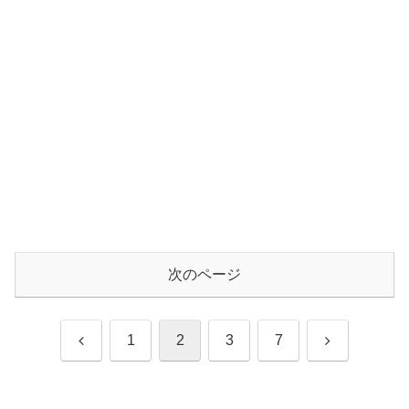
次のページ
前
次
1
2
3
7
へ
へ