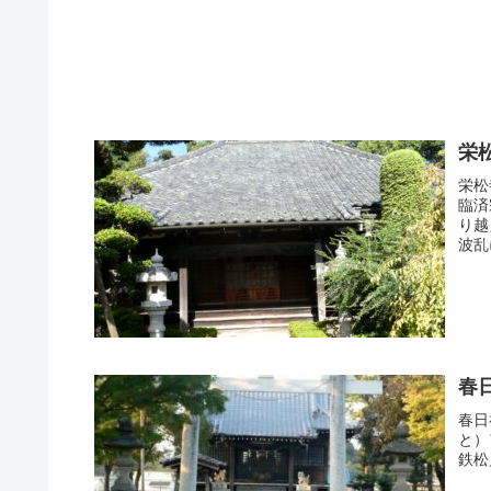
栄
栄松
臨済
り越
波乱
春
春日
と）
鉄松