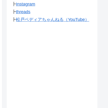
┣
Instagram
┣
threads
┣
松戸ペディアちゃんねる（YouTube）