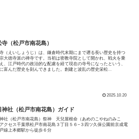
松寺（松戸市南花島）
寺（えいしょうじ）は、鎌倉時代末期にまで遡る長い歴史を持つ
宗大徳寺派の禅寺です。当初は密教寺院として開かれ、戦火を乗
え、江戸時代の政治的な配慮を経て現在の寺号になったという、
に富んだ歴史を刻んできました。創建と波乱の歴史栄松...
2025.10.20
日神社（松戸市南花島）ガイド
神社（松戸市南花島）祭神 天兒屋根命（あめのこやねのみこ
アクセス千葉県松戸市南花島３丁目５６−３四ツ久保公園前京成電
戸線上本郷駅から徒歩６分