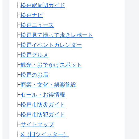
┣
松戸駅周辺ガイド
┣
松戸ナビ
┣
松戸ニュース
┣
松戸見て撮って歩きレポート
┣
松戸イベントカレンダー
┣
松戸グルメ
┣
観光・おでかけスポット
┣
松戸のお店
┣
商業・文化・娯楽施設
┣
セール・お得情報
┣
松戸市防災ガイド
┣
松戸市防犯ガイド
┣
サイトマップ
┣
X（旧ツイッター）