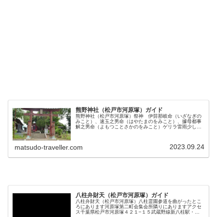
熊野神社（松戸市河原塚）ガイド
熊野神社（松戸市河原塚）祭神 伊弉那岐命（いざなぎの
みこと）、速玉之男命（はやたまのをみこと）、據母都事
解之男命（よもつことさかのをみこと）ゲリラ雷雨少し
前。眺めいいですね河原塚菅原神社（通称天満宮 天神
社）が合祀されていますアクセス千葉県...
2023.09.24
matsudo-traveller.com
八柱弁財天（松戸市河原塚）ガイド
八柱弁財天（松戸市河原塚）八柱霊園参道を曲がったとこ
ろにあります河原塚第二町会集会所隣りにありますアクセ
ス千葉県松戸市河原塚４２１−１５武蔵野線新八柱駅・新