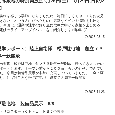
隊敷地の特別開放は3月28日(土)、3月29日(日)の2
間
訪れを感じる季節になりましたね！毎日忙しくてゆっくりお花見
きない…という方にぴったりの、素敵なイベント情報をお届けし
。今回は、通勤や通学の帰り道に電車の中から夜桜を楽しめる、
電鉄のライトアップイベントをご紹介します✨昨年（2...
2026.03.15
見学レポート）陸上自衛隊 松戸駐屯地 創立７３
年一般開放
自衛隊 松戸駐屯地 創立７３周年一般開放に行ってきましたの
ポートします。オープン前から２００ｍぐらいの行列ができてい
た。今回は装備品展示が非常に充実していていました。（全て画
り。）ばけごろう松戸駐屯地 創立７３周年一般開放 ...
2025.11.23
戸駐屯地 装備品展示 5/8
ヘリコプター（ＯＨ－１）ＮＢＣ偵察車