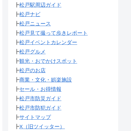
┣
松戸駅周辺ガイド
┣
松戸ナビ
┣
松戸ニュース
┣
松戸見て撮って歩きレポート
┣
松戸イベントカレンダー
┣
松戸グルメ
┣
観光・おでかけスポット
┣
松戸のお店
┣
商業・文化・娯楽施設
┣
セール・お得情報
┣
松戸市防災ガイド
┣
松戸市防犯ガイド
┣
サイトマップ
┣
X（旧ツイッター）