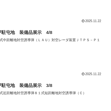
2025.11.22
戸駐屯地 装備品展示 4/8
式中距離地対空誘導弾（ＬＡＵ）対空レーダ装置ＪＴＰＳ－Ｐ１
2025.11.22
戸駐屯地 装備品展示 3/8
式近距離地対空誘導弾８１式短距離地対空誘導弾（Ｃ）