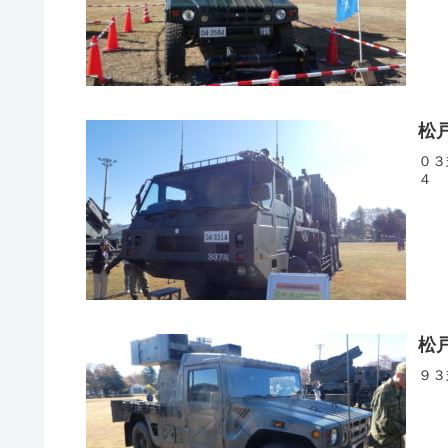
松
０３
４
松
９３