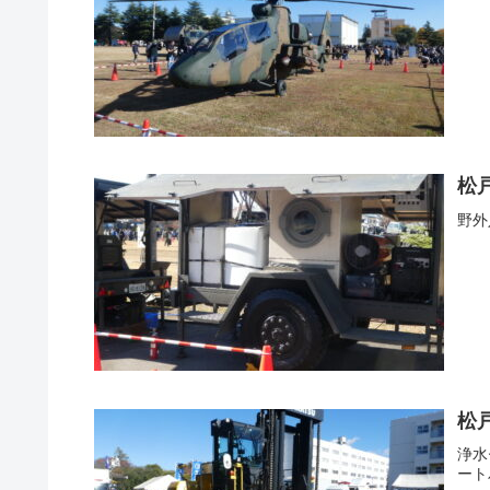
松
野外
松
浄水
ート