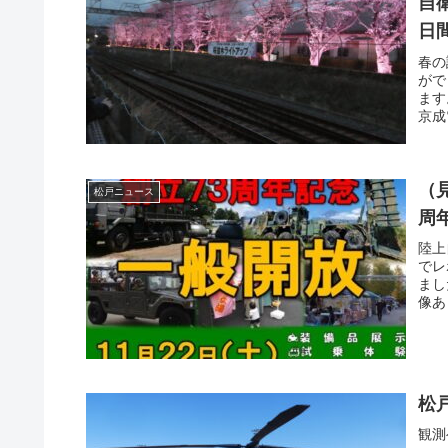
自衛
日
春の
がで
ます
京成
（
松戸ニュース
周
陸上
でレ
まし
像あ
松
観測