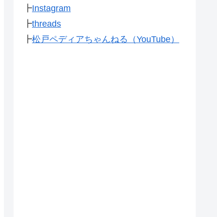
┣
Instagram
┣
threads
┣
松戸ペディアちゃんねる（YouTube）