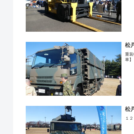
松
重装
車】
松
１２