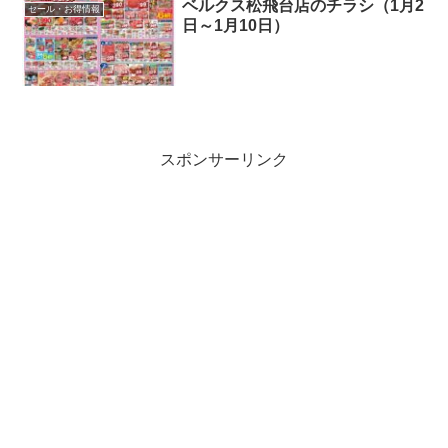
店のチラシ（5月27日～5月31日）ス...
ベルクス松飛台店のチラシ（1月2
セール・お得情報
日～1月10日）
スポンサーリンク