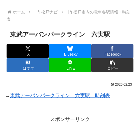
ホーム
松戸ナビ
松戸市内の電車各駅情報・時刻
表
東武アーバンパークライン 六実駅
X
Bluesky
Facebook
はてブ
LINE
コピー
2026.02.23
→
東武アーバンパークライン 六実駅 時刻表
スポンサーリンク