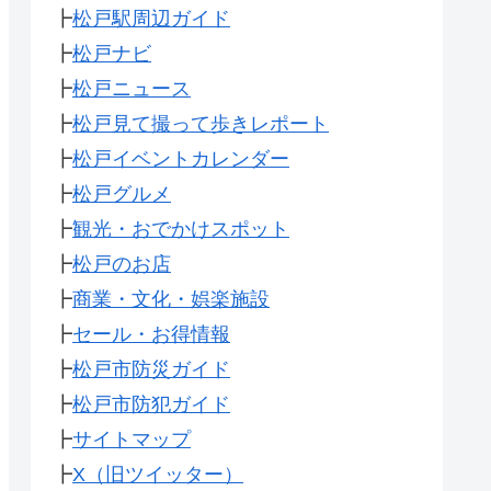
┣
松戸駅周辺ガイド
┣
松戸ナビ
┣
松戸ニュース
┣
松戸見て撮って歩きレポート
┣
松戸イベントカレンダー
┣
松戸グルメ
┣
観光・おでかけスポット
┣
松戸のお店
┣
商業・文化・娯楽施設
┣
セール・お得情報
┣
松戸市防災ガイド
┣
松戸市防犯ガイド
┣
サイトマップ
┣
X（旧ツイッター）