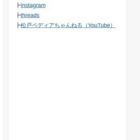
┣
Instagram
┣
threads
┣
松戸ペディアちゃんねる（YouTube）