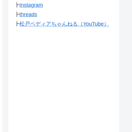
┣
Instagram
┣
threads
┣
松戸ペディアちゃんねる（YouTube）