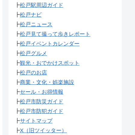
┣
松戸駅周辺ガイド
┣
松戸ナビ
┣
松戸ニュース
┣
松戸見て撮って歩きレポート
┣
松戸イベントカレンダー
┣
松戸グルメ
┣
観光・おでかけスポット
┣
松戸のお店
┣
商業・文化・娯楽施設
┣
セール・お得情報
┣
松戸市防災ガイド
┣
松戸市防犯ガイド
┣
サイトマップ
┣
X（旧ツイッター）