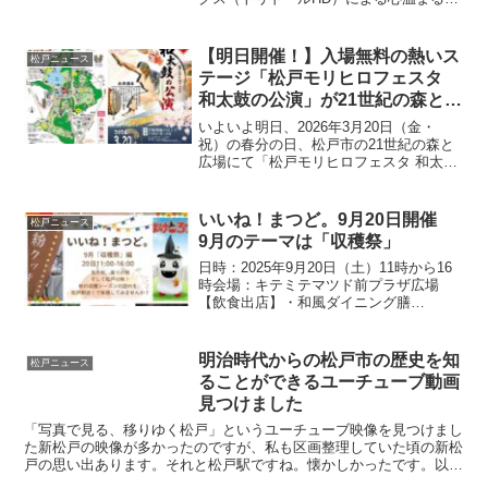
り組みをご紹介します。■ きっかけは店
舗スタッフの「地域の子どもたちの役に
立ちたい」という声 2026年8月5日の発表
【明日開催！】入場無料の熱いス
松戸ニュース
によると、ト...
テージ「松戸モリヒロフェスタ
和太鼓の公演」が21世紀の森と広
場で開催されます（3月20日・
いよいよ明日、2026年3月20日（金・
金・祝）
祝）の春分の日、松戸市の21世紀の森と
広場にて「松戸モリヒロフェスタ 和太鼓
の公演」が開催されます！自然豊かな千
駄堀池のほとりに響き渡る、大迫力の和
太鼓パフォーマンス。さらに、本格グル
いいね！まつど。9月20日開催
松戸ニュース
メが楽しめるキッ...
9月のテーマは「収穫祭」
日時：2025年9月20日（土）11時から16
時会場：キテミテマツド前プラザ広場
【飲食出店】・和風ダイニング膳
ZEN（焼とり盛り合わせ、つくね各種、
焼とり丼、アルコール）・AMIGOS（チ
ョリソー、チョリパン、チョリライス、
明治時代からの松戸市の歴史を知
松戸ニュース
ミートパイ、アル...
ることができるユーチューブ動画
見つけました
「写真で見る、移りゆく松戸」というユーチューブ映像を見つけまし
た新松戸の映像が多かったのですが、私も区画整理していた頃の新松
戸の思い出あります。それと松戸駅ですね。懐かしかったです。以前
紹介した→「松戸市の歴史が丸わかりするユーチューブ動画...