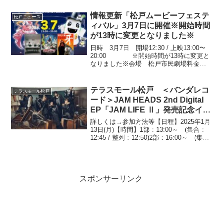
情報更新「松戸ムービーフェステ
松戸ニュース
ィバル」3月7日に開催※開始時間
が13時に変更となりました※
日時 3月7日 開場12:30 / 上映13:00〜
20:00 ※開始時間が13時に変更と
なりました※会場 松戸市民劇場料金
無料詳しくは→松戸ムービーフェスティ
バル公式サイト松戸ムービーフェスティ
バル公式X昨年の松戸ムービーフェステ...
テラスモール松戸 ＜バンダレコ
テラスモール松戸
ード＞JAM HEADS 2nd Digital
EP「JAM LIFE Ⅱ」発売記念イベ
ント1月13日開催
詳しくは→参加方法等【日程】2025年1月
13日(月)【時間】1部：13:00～ (集合：
12:45 / 整列：12:50)2部：16:00～ (集
合：15:45 / 整列：15:50)【会場】テラス
モール松戸【内容】ミニライブ・特典会
詳し...
スポンサーリンク