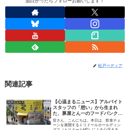
面白かったらフォローお願いします！
松戸ペディア
関連記事
【心温まるニュース】アルバイト
松戸ニュース
スタッフの「想い」から生まれ
た、豚屋とん一のフードバンク活
動
皆さん、こんにちは。本日は、飲食チェ
ーンを展開するトリドールホールディン
グス（トリドールHD）による心温まる取