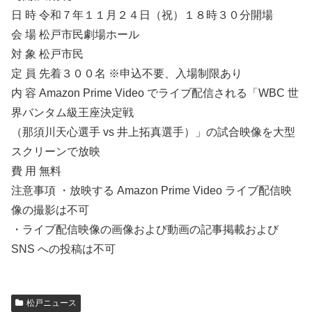
日 時 令和７年１１月２４日（祝）１８時３０分開場
会 場 松戸市民劇場ホール
対 象 松戸市民
定 員 先着３００名 ※申込不要、入場制限あり
内 容 Amazon Prime Video でライブ配信される「WBC 世
界バンタム級王座決定戦
（那須川天心選手 vs 井上拓真選手）」の試合映像を大型
スクリーンで放映
費 用 無料
注意事項 ・放映する Amazon Prime Video ライブ配信映
像の撮影は不可
・ライブ配信映像の画像および動画の記事掲載および
SNS への投稿は不可
松戸ニュース