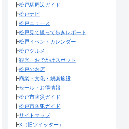
┣
松戸駅周辺ガイド
┣
松戸ナビ
┣
松戸ニュース
┣
松戸見て撮って歩きレポート
┣
松戸イベントカレンダー
┣
松戸グルメ
┣
観光・おでかけスポット
┣
松戸のお店
┣
商業・文化・娯楽施設
┣
セール・お得情報
┣
松戸市防災ガイド
┣
松戸市防犯ガイド
┣
サイトマップ
┣
X（旧ツイッター）