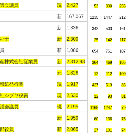
議会議員
現
2,427
53
309
256
新
167.067
1235
1447
212
新
1,336
342
503
161
祉士
新
2,309
25
142
117
員
新
1,086
654
761
107
産株式会社従業員
新
2,312.93
364
469
105
元
1,826
12
112
100
報紙発行業
現
1,917
427
513
86
社シブヤ役員
現
2,530
12
93
81
議会議員
現
2,195
1168
1247
79
新
1,959
60
136
76
部役員
新
2,065
27
101
74