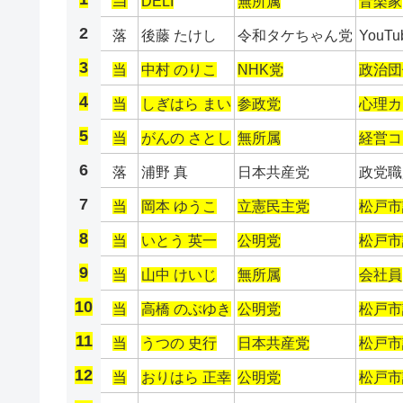
当
DELI
無所属
音楽家
2
落
後藤 たけし
令和タケちゃん党
YouTu
3
当
中村 のりこ
NHK党
政治団
4
当
しぎはら まい
参政党
心理カ
5
当
がんの さとし
無所属
経営コ
6
落
浦野 真
日本共産党
政党職
7
当
岡本 ゆうこ
立憲民主党
松戸市
8
当
いとう 英一
公明党
松戸市
9
当
山中 けいじ
無所属
会社員
10
当
高橋 のぶゆき
公明党
松戸市
11
当
うつの 史行
日本共産党
松戸市
12
当
おりはら 正幸
公明党
松戸市