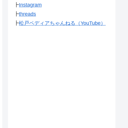
┣
Instagram
┣
threads
┣
松戸ペディアちゃんねる（YouTube）