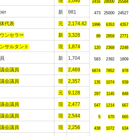
現
2,046
2416
28000
25584
ber
新
981
473
25000
24527
体代表
元
2,174.42
1996
6353
4357
ウンセラー
新
3,328
88
2859
2771
ンサルタント
現
1,874
120
2368
2248
員
新
1,704
583
2392
1809
議会議員
現
2,469
6874
7852
978
議会議員
現
2,357
135
1074
939
元
9,128
297
1145
848
議会議員
現
2,477
547
1214
667
議会議員
現
2,544
5
670
665
議会議員
現
2,256
438
1072
634