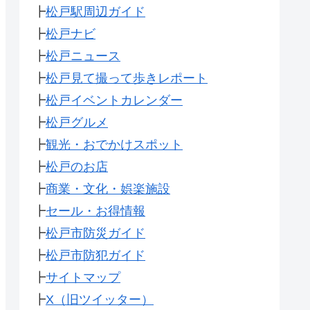
┣
松戸駅周辺ガイド
┣
松戸ナビ
┣
松戸ニュース
┣
松戸見て撮って歩きレポート
┣
松戸イベントカレンダー
┣
松戸グルメ
┣
観光・おでかけスポット
┣
松戸のお店
┣
商業・文化・娯楽施設
┣
セール・お得情報
┣
松戸市防災ガイド
┣
松戸市防犯ガイド
┣
サイトマップ
┣
X（旧ツイッター）