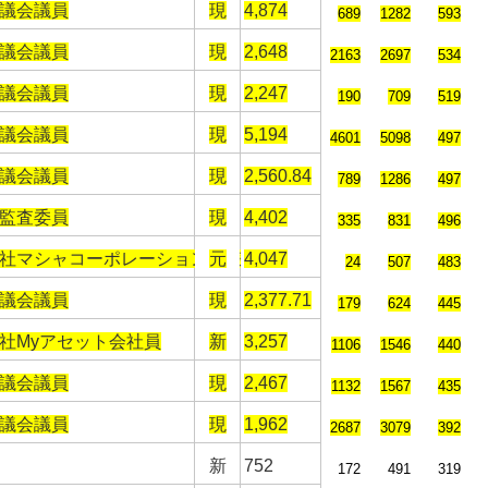
議会議員
現
4,874
689
1282
593
議会議員
現
2,648
2163
2697
534
議会議員
現
2,247
190
709
519
議会議員
現
5,194
4601
5098
497
議会議員
現
2,560.84
789
1286
497
監査委員
現
4,402
335
831
496
社マシャコーポレーション代表
元
4,047
24
507
483
議会議員
現
2,377.71
179
624
445
社Myアセット会社員
新
3,257
1106
1546
440
議会議員
現
2,467
1132
1567
435
議会議員
現
1,962
2687
3079
392
新
752
172
491
319