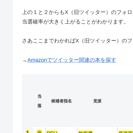
上の１と２からもX（旧ツイッター）のフォ
当選確率が大きく上がることがわかります。
さあここまでわかればX（旧ツイッター）の
→
Amazonでツイッター関連の本を探す
当
候補者指名
党派
落
1