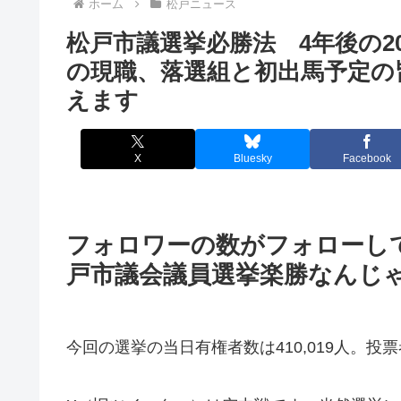
ホーム
松戸ニュース
松戸市議選挙必勝法 4年後の2
の現職、落選組と初出馬予定の
えます
X
Bluesky
Facebook
フォロワーの数がフォローして
戸市議会議員選挙楽勝なんじ
今回の選挙の当日有権者数は410,019人。投票者