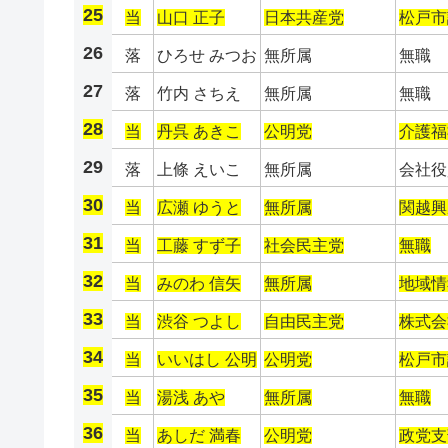
25
当
山口 正子
日本共産党
松戸市
26
落
ひろせ みつお
無所属
無職
27
落
竹内 さちえ
無所属
無職
28
当
丹呉 あきこ
公明党
介護福
29
落
上條 えいこ
無所属
会社役
30
当
広瀬 ゆうと
無所属
関越興
31
当
工藤 すず子
社会民主党
無職
32
当
みのわ 信矢
無所属
地域情
33
当
渋谷 つよし
自由民主党
株式会
34
当
いいはし 公明
公明党
松戸市
35
当
湯浅 あや
無所属
無職
36
当
あしだ 満春
公明党
政党支