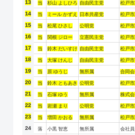
13
当
杉山 よしひろ
自由民主党
松戸市
14
当
ミール かずえ
日本共産党
松戸市
15
当
松尾 ひさし
公明党
松戸市
16
当
関根 ジロー
立憲民主党
松戸市
17
当
鈴木 だいすけ
自由民主党
松戸市
18
当
大塚 けんじ
自由民主党
松戸市
19
当
原 ゆうじ
無所属
合同会
20
当
鈴木 ともあき
公明党
松戸市
21
当
石塚 ゆう
無所属
株式会
22
当
岩瀬 まり
公明党
松戸市
23
当
増田 かおる
無所属
松戸市
24
落
小黒 智恵
無所属
会社員