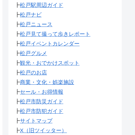
┣
松戸駅周辺ガイド
┣
松戸ナビ
┣
松戸ニュース
┣
松戸見て撮って歩きレポート
┣
松戸イベントカレンダー
┣
松戸グルメ
┣
観光・おでかけスポット
┣
松戸のお店
┣
商業・文化・娯楽施設
┣
セール・お得情報
┣
松戸市防災ガイド
┣
松戸市防犯ガイド
┣
サイトマップ
┣
X（旧ツイッター）