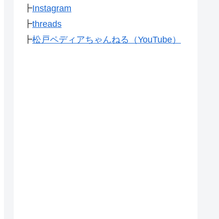
┣
Instagram
┣
threads
┣
松戸ペディアちゃんねる（YouTube）