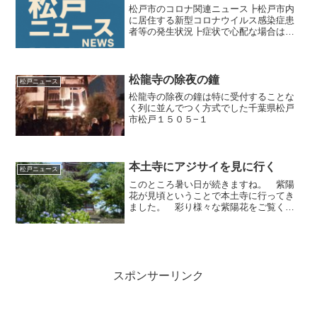
松戸市のコロナ関連ニュース┣松戸市内
に居住する新型コロナウイルス感染症患
者等の発生状況┣症状で心配な場合は→
こちら で確認ください （今週の夜
間・休日当番医は→こちら）┣新型コロ
ナウイルス感染症と診断された方、その
ご家族の方へ（千葉県ホーム...
松龍寺の除夜の鐘
松戸ニュース
松龍寺の除夜の鐘は特に受付することな
く列に並んでつく方式でした千葉県松戸
市松戸１５０５−１
本土寺にアジサイを見に行く
松戸ニュース
このところ暑い日が続きますね。 紫陽
花が見頃ということで本土寺に行ってき
ました。 彩り様々な紫陽花をご覧くだ
さい→本土寺紹介ページへ紫陽花（あじ
さい）とは紫陽花（あじさい）は、アジ
サイ科アジサイ属の落葉低木で、日本が
原産といわれる美しい花で...
スポンサーリンク