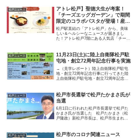
アトレ松戸】聖徳大生が考案！
松戸ニュース
「チーズエッグガーデン」で期間
限定のコラボパスタが登場！産学
連携第4弾
松戸駅直結の「アトレ松戸」から、美味
しい＆ヘルシーなニュースが届きまし
た！アトレ松戸7階にある人気店「チーズ
エッグガーデン」と、松戸市内の「聖徳
大学（人間栄養学部人間栄養学科）」に
よるコラボレーションメニューが、2026
11月23日(土)に陸上自衛隊松戸駐
松戸ニュース
年2月1日（日）から...
屯地・創立72周年記念行事を実施
→（見学レポート）陸上自衛隊松戸駐屯
地・創立72周年記念行事に行ってきた陸
上自衛隊松戸駐屯地・創立72周年記念行
事が11月23日(土)9時から15時で行われま
す。 イベント内容は訓練展示・装備品
展示・体験試乗コーナー・ミニ電車試乗
松戸市長選挙で松戸たかまさ氏が
松戸ニュース
コーナー・...
当選
6月1日に行われた松戸市長選挙で松戸た
かまさ氏が当選した 松戸たかまさ（松
戸隆政）新松戸市長は、松戸市生まれ・
松戸市育ちの46歳です。→松戸たかまさ
公式サイト松戸駅前で毎日様子を見てい
ましたが、こだま陣営は他陣営の5倍ほど
松戸市のコロナ関連ニュース
松戸ニュース
の運動員が動員され...