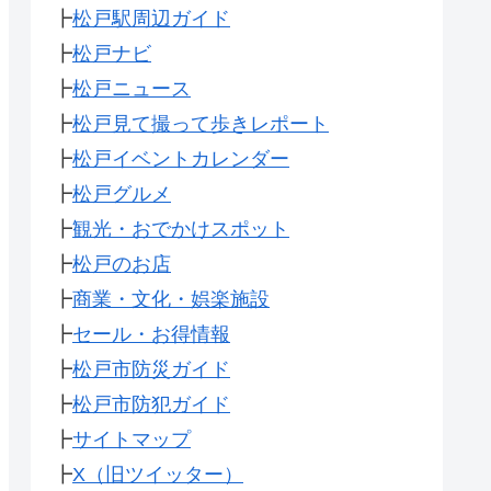
┣
松戸駅周辺ガイド
┣
松戸ナビ
┣
松戸ニュース
┣
松戸見て撮って歩きレポート
┣
松戸イベントカレンダー
┣
松戸グルメ
┣
観光・おでかけスポット
┣
松戸のお店
┣
商業・文化・娯楽施設
┣
セール・お得情報
┣
松戸市防災ガイド
┣
松戸市防犯ガイド
┣
サイトマップ
┣
X（旧ツイッター）