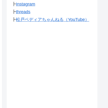
┣
Instagram
┣
threads
┣
松戸ペディアちゃんねる（YouTube）