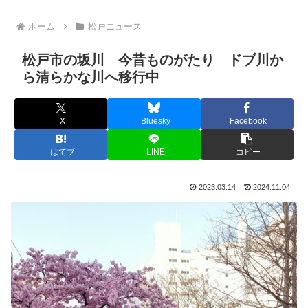
ホーム
松戸ニュース
松戸市の坂川 今昔ものがたり ドブ川か
ら清らかな川へ移行中
X
Bluesky
Facebook
はてブ
LINE
コピー
2023.03.14
2024.11.04