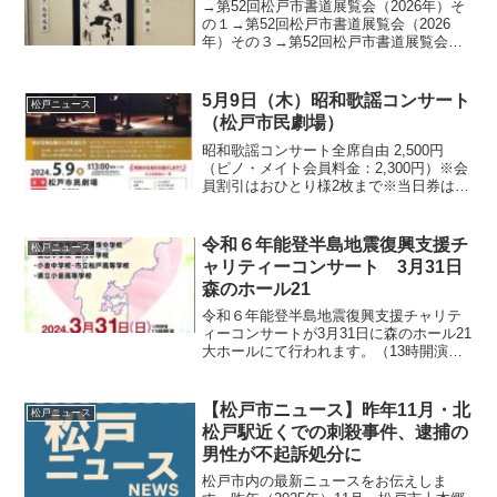
→第52回松戸市書道展覧会（2026年）そ
の１→第52回松戸市書道展覧会（2026
年）その３→第52回松戸市書道展覧会
（2026年）その４→第52回松戸市書道展
覧会（2026年）その５
5月9日（木）昭和歌謡コンサート
松戸ニュース
（松戸市民劇場）
昭和歌謡コンサート全席自由 2,500円
（ピノ・メイト会員料金：2,300円）※会
員割引はおひとり様2枚まで※当日券は一
律3,000円(前売りで完売した場合、当日
券の販売はございません)※車椅子をご希
望の方は、お問い合わせ先までご連絡く
令和６年能登半島地震復興支援チ
松戸ニュース
ださ...
ャリティーコンサート 3月31日
森のホール21
令和６年能登半島地震復興支援チャリテ
ィーコンサートが3月31日に森のホール21
大ホールにて行われます。（13時開演）
全席自由 1,000円 ※未就学児無料※チケ
ット代金及び公演当日の募金は、関係機
関を通じて全額被災地へ寄付されます。
【松戸市ニュース】昨年11月・北
松戸ニュース
詳しく...
松戸駅近くでの刺殺事件、逮捕の
男性が不起訴処分に
松戸市内の最新ニュースをお伝えしま