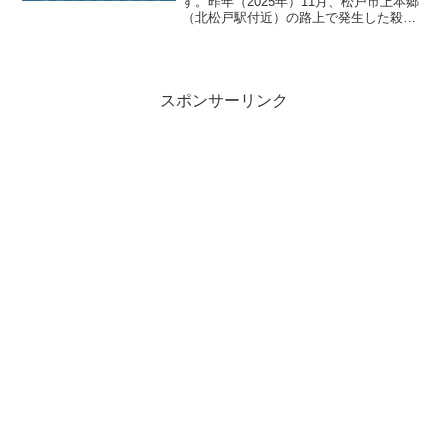
す。昨年（2025年）11月、松戸市上本郷
（北松戸駅付近）の路上で発生した殺人
事件について、千葉地検は殺人などの疑
いで逮捕されていた男性を不起訴処分と
したことを発表しました。事件の発生か
ら今回の処分に至るま...
スポンサーリンク