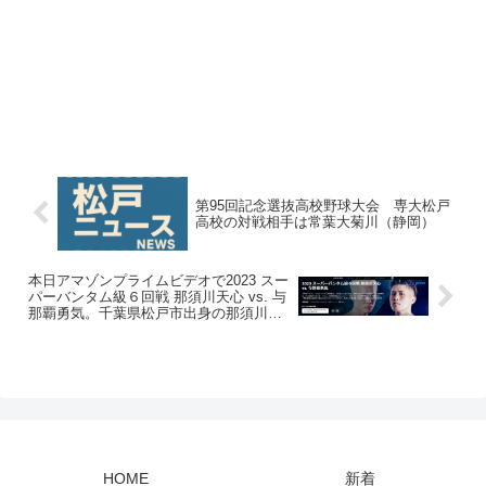
第95回記念選抜高校野球大会 専大松戸
高校の対戦相手は常葉大菊川（静岡）
本日アマゾンプライムビデオで2023 スー
パーバンタム級６回戦 那須川天心 vs. 与
那覇勇気。千葉県松戸市出身の那須川天
心 選手のプロボクシングデビュー戦です
HOME
新着