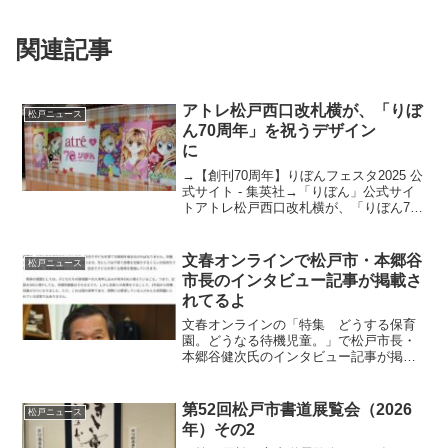
関連記事
アトレ松戸西口改札横が、「りぼ
松戸ニュース
ん70周年」を祝うデザイン
に
→【創刊70周年】りぼんフェスタ2025 公
式サイト - 集英社→「りぼん」公式サイ
トアトレ松戸西口改札横が、「りぼん70
周年」を祝うデザインになっています
「りぼん」 は1955年8月3日に創刊され
ました「りぼん」について少女漫画誌
文春オンラインで松戸市・本郷谷
松戸ニュース
『りぼん...
市長のインタビュー記事が掲載さ
れてるよ
文春オンラインの「特集 どうする保育
園。どうなる待機児童。」で松戸市長・
本郷谷健次氏のインタビュー記事が掲載
されています。日経DUALの「共働き子育
てしやすい街～地方編」で松戸市は１5位
にランクされているそうです。
第52回松戸市書道展覧会（2026
松戸ニュース
年）その2