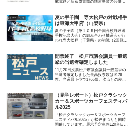
成電鉄と新京成電鉄の鉄道事業の合併認
可について
夏の甲子園 専大松戸の対戦相手
松戸ニュース
は東海大甲府（山梨県）
夏の甲子園（第１０５回全国高校野球選
手権記念大会）の組み合わせ抽選会が行
われ専大松戸（千葉県）の初戦（2回戦）
の対戦相手が東海大甲府（山梨県）と決
まりました。試合は8月12日（土）第2試
合（午前１０時３５分開始予定）に行わ
開票終了 松戸市議会議員一般選
松戸ニュース
れます。試合の模様...
挙の当選者確定しました
11月20日投票松戸市議会議員一般選挙の
当選者確定しました最高投票数は9128
票、当選最下位で1766票。次点との差は
62票となりました
（見学レポート）松戸クラシック
松戸ニュース
カー＆スポーツカーフェスティバ
ル2025
「松戸クラシックカー＆スポーツカーフ
ェスティバル2025」が松戸まつりと同時
開催しています。展示予定車両120台日
時 10月4日・5日場所 松戸駅西口地下
駐車場内B1階・B2階