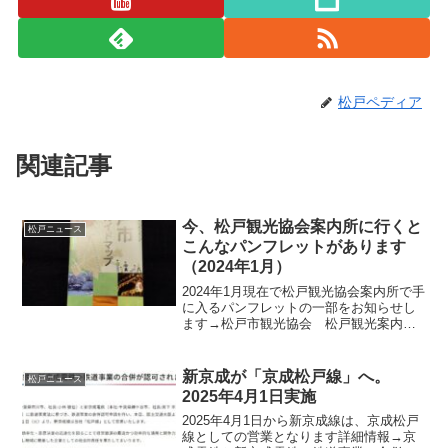
松戸ペディア
関連記事
今、松戸観光協会案内所に行くと
松戸ニュース
こんなパンフレットがあります
（2024年1月）
2024年1月現在で松戸観光協会案内所で手
に入るパンフレットの一部をお知らせし
ます→松戸市観光協会 松戸観光案内所
ガイド松戸市観光ガイドマップ松戸ラー
メンMAP なくなったお店もありますが30
軒以上掲載→松戸市観光協会 松戸観光
新京成が「京成松戸線」へ。
松戸ニュース
案内所ガイド...
2025年4月1日実施
2025年4月1日から新京成線は、京成松戸
線としての営業となります詳細情報→京