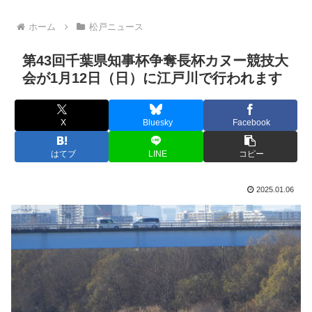
ホーム
松戸ニュース
第43回千葉県知事杯争奪長杯カヌー競技大
会が1月12日（日）に江戸川で行われます
X
Bluesky
Facebook
はてブ
LINE
コピー
2025.01.06