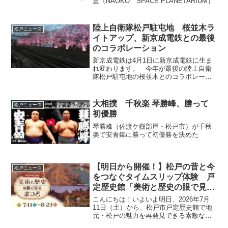
室（NAOKO SPACE PLANETARIUM）
陸上自衛隊松戸駐屯地 桜並木ラ
松戸ニュース
イトアップ、新京成電鉄との最後
のコラボレーション
新京成電鉄は4月1日に新京成電鉄に生ま
れ変わります。 今年が最後の陸上自衛
隊松戸駐屯地の桜並木とのコラボレーシ
ョンとなります
大相撲 千秋楽 琴勝峰、勝って
松戸ニュース
初優勝
琴勝峰（佐渡ケ嶽部屋・松戸市）が千秋
楽で安青錦に勝って初優勝を決めた
【明日から開催！】松戸の昔と今
松戸ニュース
をつなぐタイムスリップ体験 戸
定歴史館「美術と歴史の眼で見る
まつど」展へ行こう♪
こんにちは！いよいよ明日、2026年7月
11日（土）から、松戸市戸定歴史館で地
元・松戸の魅力を再発見できる素敵な展
覧会がスタートします。戸定歴史館にて