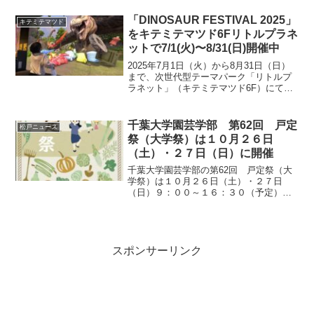
令和8年度企画展「つたえる×つながる―
美術と歴史の眼で見るまつど」が開催さ
「DINOSAUR FESTIVAL 2025」
キテミテマツド
れます。暑い夏の...
をキテミテマツド6Fリトルプラネ
ットで7/1(火)〜8/31(日)開催中
2025年7月1日（火）から8月31日（日）
まで、次世代型テーマパーク「リトルプ
ラネット」（キテミテマツド6F）にて、
夏休み限定イベント「DINOSAUR
FESTIVAL 2025（通称：ディノフェス
2025）」が開催されます。→リトルプ...
千葉大学園芸学部 第62回 戸定
松戸ニュース
祭（大学祭）は１０月２６日
（土）・２７日（日）に開催
千葉大学園芸学部の第62回 戸定祭（大
学祭）は１０月２６日（土）・２７日
（日）９：００～１６：３０（予定）に
千葉大学松戸キャンパスで行われます→
戸定祭2024公式サイト千葉県松戸市松戸
６４８ 千葉大学松戸キャンパス松戸駅か
ら徒歩21分
スポンサーリンク