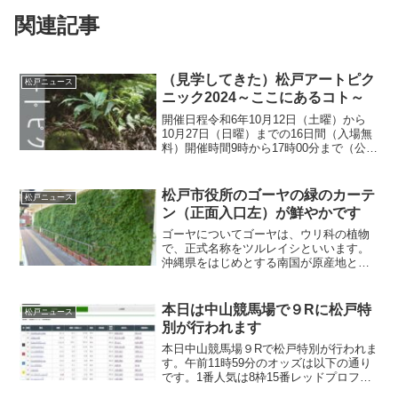
関連記事
（見学してきた）松戸アートピク
松戸ニュース
ニック2024～ここにあるコト～
開催日程令和6年10月12日（土曜）から
10月27日（日曜）までの16日間（入場無
料）開催時間9時から17時00分まで（公園
開園時間）場所21世紀の森と広場松戸ア
ートピクニックは、2017年より、松戸市
の中央に位置する公園「21世紀の森と
松戸市役所のゴーヤの緑のカーテ
松戸ニュース
広...
ン（正面入口左）が鮮やかです
ゴーヤについてゴーヤは、ウリ科の植物
で、正式名称をツルレイシといいます。
沖縄県をはじめとする南国が原産地とさ
れており、独特の苦味とイボイボした見
た目が特徴です。栄養と効能ゴーヤの苦
味成分は、「モモルデシン」という配糖
本日は中山競馬場で９Rに松戸特
松戸ニュース
体の一種で、食欲増進や血...
別が行われます
本日中山競馬場９Rで松戸特別が行われま
す。午前11時59分のオッズは以下の通り
です。1番人気は8枠15番レッドプロフェ
シー2.2倍で抜けております。今年は松戸