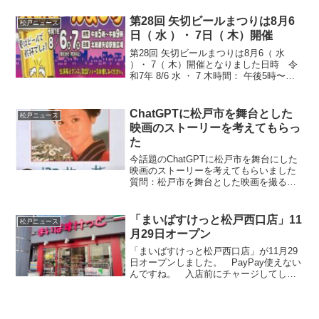
市制施行80周年ですので、8番、10番、8
枠絡みでいかがでしょう？
第28回 矢切ビールまつりは8月6
松戸ニュース
日（ 水 ）・ 7日（ 木）開催
第28回 矢切ビールまつりは8月6（ 水
）・ 7（ 木）開催となりました日時 令
和7年 8/6 水 ・ 7 木時間： 午後5時〜午
後9時会場： 北総線 矢切駅前広場雨天決
行・荒天中止8月6日(水)の催し物矢切囃子
ダンス屋さんReKT向日葵...
ChatGPTに松戸市を舞台とした
松戸ニュース
映画のストーリーを考えてもらっ
た
今話題のChatGPTに松戸市を舞台にした
映画のストーリーを考えてもらいました
質問：松戸市を舞台とした映画を撮るな
らどんな内容にしますか答え：松戸市を
舞台とした映画を撮る場合、以下のよう
なストーリーが考えられます。タイト
「まいばすけっと松戸西口店」11
松戸ニュース
ル：「松戸の花火」あ...
月29日オープン
「まいばすけっと松戸西口店」が11月29
日オープンしました。 PayPay使えない
んですね。 入店前にチャージしてしま
いました（ガックリ！） 千葉県松戸市本
町23-5土屋ビル 営業時間 ：７：００
～２４：００