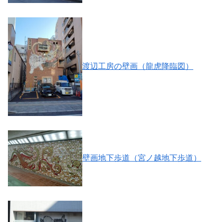
渡辺工房の壁画（龍虎降臨図）
壁画地下歩道（宮ノ越地下歩道）