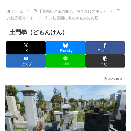
ホーム
千葉県松戸市の観光・おでかけスポット
八柱霊園ガイド
八柱霊園に眠る有名人のお墓
土門拳（どもんけん）
X
Bluesky
Facebook
はてブ
LINE
コピー
2025.10.09