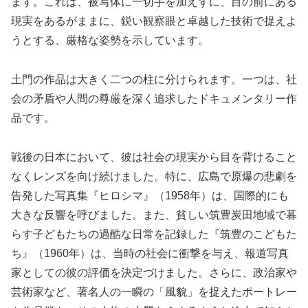
ます。これは、被写体に一切手を加えずに、目の前にある
現実をあるがままに、鋭い観察眼と卓越した技術で捉えよ
うとする、厳格な姿勢を示しています。
土門の作品は大きく二つの柱に分けられます。一つは、社
会の矛盾や人間の尊厳を深く追求したドキュメンタリー作
品です。
戦後の日本において、彼は社会の現実から目を背けること
なくレンズを向け続けました。特に、広島で原爆の悲劇を
告発した写真集『ヒロシマ』（1958年）は、国際的にも
大きな反響を呼びました。また、貧しい筑豊炭田地域で暮
らす子どもたちの過酷な日常を記録した『筑豊のこどもた
ち』（1960年）は、当時の社会に衝撃を与え、報道写真
家としての彼の評価を決定づけました。さらに、政治家や
芸術家など、著名人の一瞬の「風貌」を捉えたポートレー