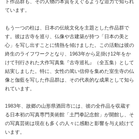
ト作品群も、その人物の本質をえぐるような迫力で知られ
ています。
もう一つの柱は、日本の伝統文化を主題とした作品群で
す。彼は古寺を巡り、仏像や古建築が持つ「日本の美と
心」を写し出すことに情熱を傾けました。この活動は彼の
終生のライフワークとなり、1963年から足掛け12年をか
けて刊行された大作写真集『古寺巡礼』（全五集）として
結実しました。特に、女性の篤い信仰を集めた室生寺の仏
像と伽藍を写した作品群は、その代表的な成果として知ら
れています。
1983年、故郷の山形県酒田市には、彼の全作品を収蔵す
る日本初の写真専門美術館「土門拳記念館」が開館し、そ
の写真芸術は現在も多くの人々に感動と影響を与え続けて
います。