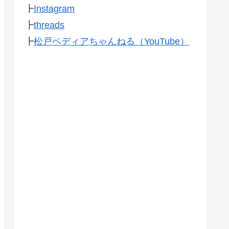
┣
Instagram
┣
threads
┣
松戸ペディアちゃんねる（YouTube）