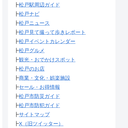
┣
松戸駅周辺ガイド
┣
松戸ナビ
┣
松戸ニュース
┣
松戸見て撮って歩きレポート
┣
松戸イベントカレンダー
┣
松戸グルメ
┣
観光・おでかけスポット
┣
松戸のお店
┣
商業・文化・娯楽施設
┣
セール・お得情報
┣
松戸市防災ガイド
┣
松戸市防犯ガイド
┣
サイトマップ
┣
X（旧ツイッター）