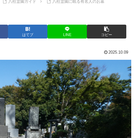
八柱霊園ガイド
八柱霊園に眠る有名人のお墓
はてブ
LINE
コピー
2025.10.09