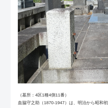
（墓所：4区1種4側11番）
血脇守之助（1870-1947）は、明治から