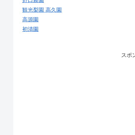
野口農園
観光梨園 高久園
高源園
初清園
スポ