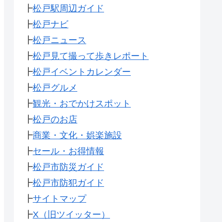
┣
松戸駅周辺ガイド
┣
松戸ナビ
┣
松戸ニュース
┣
松戸見て撮って歩きレポート
┣
松戸イベントカレンダー
┣
松戸グルメ
┣
観光・おでかけスポット
┣
松戸のお店
┣
商業・文化・娯楽施設
┣
セール・お得情報
┣
松戸市防災ガイド
┣
松戸市防犯ガイド
┣
サイトマップ
┣
X（旧ツイッター）