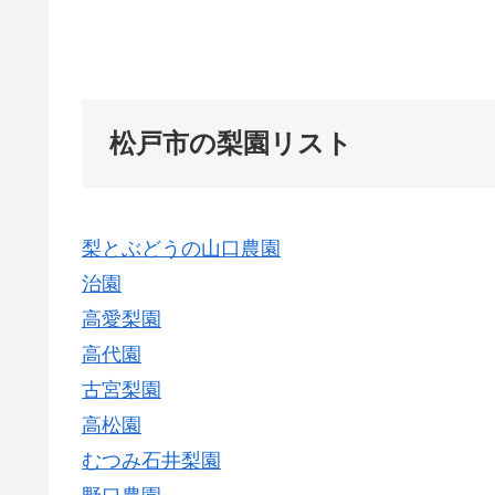
松戸市の梨園リスト
梨とぶどうの山口農園
治園
高愛梨園
高代園
古宮梨園
高松園
むつみ石井梨園