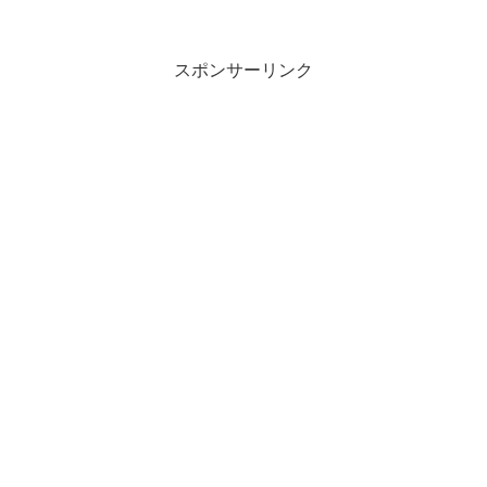
名：JR 東日本グリーンウォリアーズ東葛
英語表記：JR EAST GREEN WARR...
スポンサーリンク