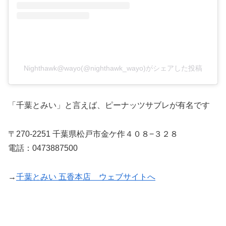
Nighthawk@wayo(@nighthawk_wayo)がシェアした投稿
「千葉とみい」と言えば、ピーナッツサブレが有名です
〒270-2251 千葉県松戸市金ケ作４０８−３２８
電話：0473887500
→
千葉とみい 五香本店 ウェブサイトへ