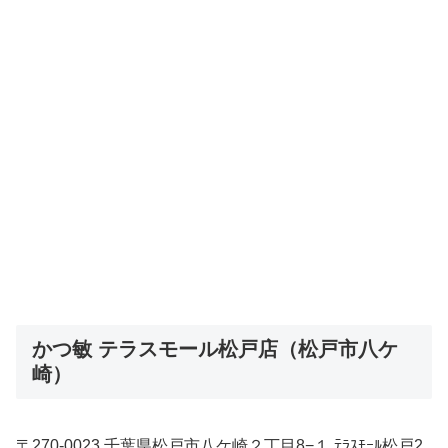
かつ敏 テラスモール松戸店（松戸市八ケ
崎）
〒270-0023 千葉県松戸市八ケ崎２丁目8−１ ﾃﾗｽﾓｰﾙ松戸2