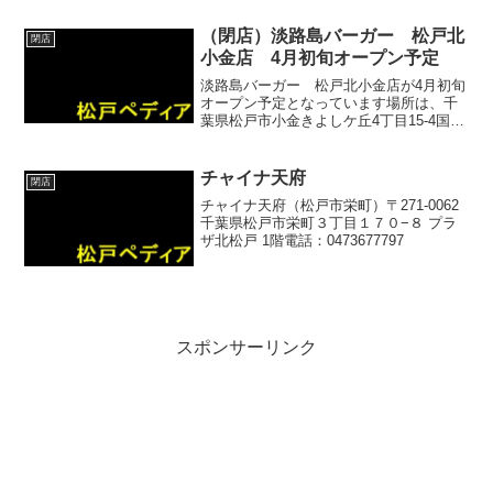
ウェブサイト
（閉店）淡路島バーガー 松戸北
閉店
小金店 4月初旬オープン予定
淡路島バーガー 松戸北小金店が4月初旬
オープン予定となっています場所は、千
葉県松戸市小金きよしケ丘4丁目15-4国道
6号線のガスト北小金店並びとなります→
淡路島バーガー公式サイト淡路島の契約
農家から直送される完熟玉ねぎのみ使用
チャイナ天府
閉店
しています。淡...
チャイナ天府（松戸市栄町）〒271-0062
千葉県松戸市栄町３丁目１７０−８ プラ
ザ北松戸 1階電話：0473677797
スポンサーリンク