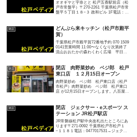
オオギヤと宇奈とと 松戸五香駅前店（松
戸市常盤平）〒270-2261 千葉県松戸市常
盤平５丁目１８−３ 政和ビル 1F電話：
0473945755
どんぶら来キッチン（松戸市殿平
閉店
賀）
千葉県松戸市殿平賀72番地予約 070 1509
0141営業時間 11:00〜なくなり次第終了
流山おおたかの森わくわく広場 平日
14:00〜21:00、高校購買販売も行ってい
ますラーメン屋さん（麺屋 どんぶら来）
がやってる弁当屋さん移転先...
閉店 肉野菜炒め ベジ郎 松戸
閉店
東口店 １２月15日オープン
肉野菜炒め ベジ郎 松戸東口店（松戸
市松戸）肉野菜炒め ベジ郎 松戸東口
店 が12月15日オープンします。八百屋さ
んが作った野菜炒め専門店です松戸駅東
口を出てすぐ、日高屋の隣です→肉野菜
炒め ベジ郎 ツイッター→フランチャ
閉店 ジェクサー・eスポーツ ス
閉店
イズ加盟店募集ペー...
テーション JR松戸駅店
JR常磐線松戸駅中央改札出たところにあ
ります〒271-0092 千葉県松戸市松戸１
−１１８１電話：0477017531→ジェクサ
ー・eスポーツ ステーション JR松戸駅店